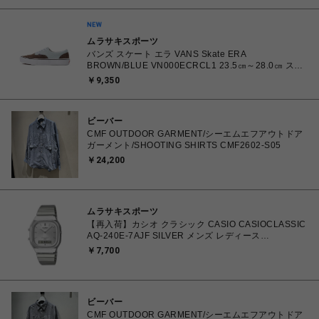
ムラサキスポーツ
バンズ スケート エラ VANS Skate ERA
BROWN/BLUE VN000ECRCL1 23.5㎝～28.0㎝ スニ
ーカー メンズ レディース シューズ 0198266445786
￥9,350
【北海道/沖縄/離島 着払い】
ビーバー
CMF OUTDOOR GARMENT/シーエムエフアウトドア
ガーメント/SHOOTING SHIRTS CMF2602-S05
￥24,200
ムラサキスポーツ
【再入荷】カシオ クラシック CASIO CASIOCLASSIC
AQ-240E-7AJF SILVER メンズ レディース
4549526409615 腕時計 国内正規品 【 北海道/沖縄/離
￥7,700
島 着払い】
ビーバー
CMF OUTDOOR GARMENT/シーエムエフアウトドア