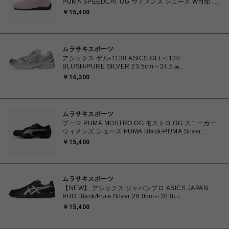
PUMA SPEEDCAT OG ウィメンズ シューズ Whisp Of
Pink-PUMA White 23.0cm～25.0cm 398846_04
￥15,400
4067982462857 【送料無料 北海道/沖縄/離島を除
く】
ムラサキスポーツ
アシックス ゲル-1130 ASICS GEL-1130
BLUSH/PURE SILVER 23.5cm～24.5㎝
1203A609.700 4571633242793 レディース スニーカ
￥14,300
ー スポーツスタイル 【送料無料 北海道/沖縄/離島を除
く】
ムラサキスポーツ
プーマ PUMA MOSTRO OG モストロ OG スニーカー
ウィメンズ シューズ PUMA Black-PUMA Silver
23.0cm～25.0㎝ 397330_17 4069157788854 【送料
￥15,400
無料 北海道/沖縄/離島を除く】
ムラサキスポーツ
【NEW】 アシックス ジャパンプロ ASICS JAPAN
PRO Black/Pure Silver 26.0cm～28.0㎝
1203B205.001 4573690068224 メンズ スニーカー
￥15,400
スポーツスタイル 【送料無料 北海道/沖縄/離島を除
く】