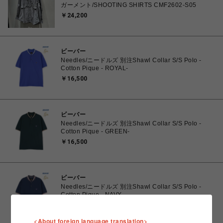
ガーメント/SHOOTING SHIRTS CMF2602-S05
￥24,200
ビーバー
Needles/ニードルズ 別注Shawl Collar S/S Polo -
Cotton Pique - ROYAL-
￥16,500
ビーバー
Needles/ニードルズ 別注Shawl Collar S/S Polo -
Cotton Pique - GREEN-
￥16,500
ビーバー
Needles/ニードルズ 別注Shawl Collar S/S Polo -
Cotton Pique - NAVY-
￥16,500
<About foreign language translation>