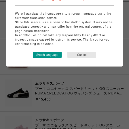
サマンサベガセレブリティ
We will translate the homepage into a foreign language using the
「シュガーバニーズ」折財布
automatic translation service.
￥16,280
Since this service is an automatic translation system, it may not be
translated correctly and may differ from the original content of the
page before translation.
In addition, we do not take any responsibility for any direct or
indirect damage caused by using this service. Thank you for your
understanding in advance.
サマンサベガセレブリティ
「シュガーバニーズ」ハンドバッグ
Switch language
Cancel
￥24,200
ムラサキスポーツ
プーマ ユニセックス スピードキャット OG スニーカー
PUMA SPEEDCAT OG ウィメンズ シューズ PUMA
Black-PUMA White 23.0cm～25.0cm 398846_01
￥15,400
4067979315753 【送料無料 北海道/沖縄/離島を除
く】
ムラサキスポーツ
プーマ ユニセックス スピードキャット OG スニーカー