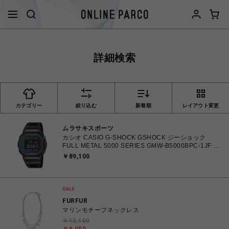
詳細検索
カテゴリー
絞り込む
新着順
レイアウト変更
ムラサキスポーツ
カシオ CASIO G-SHOCK GSHOCK ジーショック
FULL METAL 5000 SERIES GMW-B5000BPC-1JF 防
水 耐衝撃構造 タフソーラー（ソーラー充電） 電波時
￥89,100
計 日本・北米・ヨーロッパ・中国地域対応
MULTIBAND6 腕時計 【送料無料 北海道/沖縄/離島除
く】
FURFUR
マリンモチーフネックレス
￥12,100