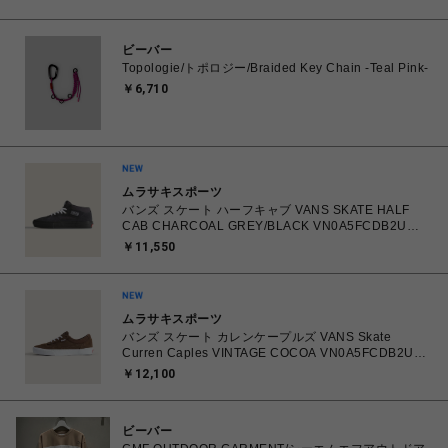
ビーバー
Topologie/トポロジー/Braided Key Chain -Teal Pink-
￥6,710
ムラサキスポーツ
バンズ スケート ハーフキャブ VANS SKATE HALF
CAB CHARCOAL GREY/BLACK VN0A5FCDB2U
26.0㎝～28.0㎝ スニーカー メンズ シューズ
￥11,550
0198268769866 【送料無料 北海道/沖縄/離島を除
く】
ムラサキスポーツ
バンズ スケート カレンケープルズ VANS Skate
Curren Caples VINTAGE COCOA VN0A5FCDB2U
26.0㎝～28.0㎝ スニーカー メンズ シューズ
￥12,100
0198266422336 【送料無料 北海道/沖縄/離島を除
く】
ビーバー