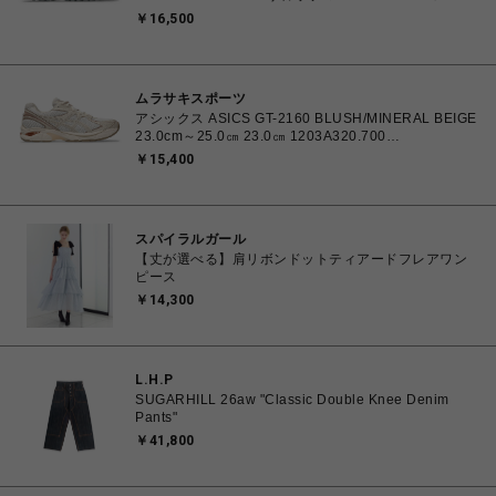
㎝ 1203A734.102 4571633264412 ユニセックス ス
￥16,500
ニーカー スポーツスタイル 【送料無料 北海道/沖縄/離
島を除く】
ムラサキスポーツ
アシックス ASICS GT-2160 BLUSH/MINERAL BEIGE
23.0cm～25.0㎝ 23.0㎝ 1203A320.700
4571633253669 レディース スニーカー スポーツスタ
￥15,400
イル 【送料無料 北海道/沖縄/離島を除く】
スパイラルガール
【丈が選べる】肩リボンドットティアードフレアワン
ピース
￥14,300
L.H.P
SUGARHILL 26aw "Classic Double Knee Denim
Pants"
￥41,800