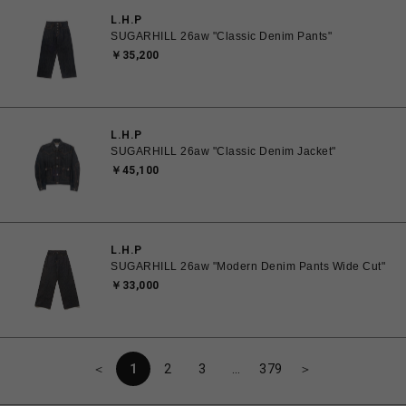
L.H.P
SUGARHILL 26aw "Classic Denim Pants"
￥35,200
L.H.P
SUGARHILL 26aw "Classic Denim Jacket"
￥45,100
L.H.P
SUGARHILL 26aw "Modern Denim Pants Wide Cut"
￥33,000
＜
1
2
3
…
379
＞