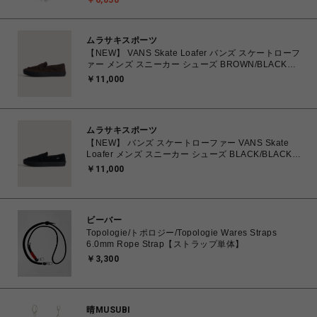
￥6,050
ムラサキスポーツ
【NEW】 VANS Skate Loafer バンズ スケートローフ
ァー メンズ スニーカー シューズ BROWN/BLACK
26.0cm～28.0cm VN000VA6Y49 0198266309224
￥11,000
【送料無料 北海道/沖縄/離島を除く】
ムラサキスポーツ
【NEW】 バンズ スケートローファー VANS Skate
Loafer メンズ スニーカー シューズ BLACK/BLACK
25.0cm～29.0cm VN000VA6BKA 0198266309118
￥11,000
【送料無料 北海道/沖縄/離島を除く】
ビーバー
Topologie/トポロジー/Topologie Wares Straps
6.0mm Rope Strap【ストラップ単体】
￥3,300
晴MUSUBI