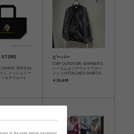
 STORE
ビーバー
CMF OUTDOOR GARMENT/
CHARACTERS by
シーエムエフアウトドアガー
うじ メッシュトー
メント/ATTACHED SHIRTS
オトモアイルー)
CMF2602-S02
￥26,400
ontent of the page before translation.