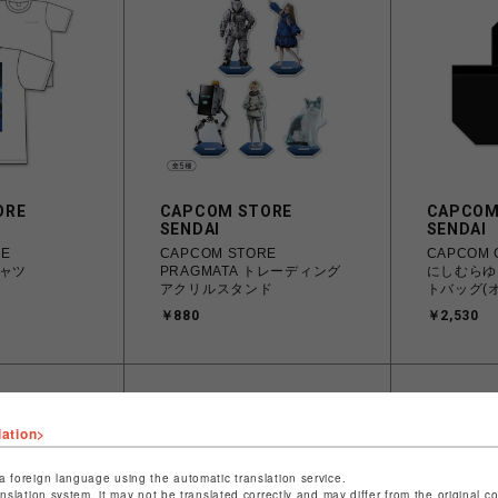
ORE
CAPCOM STORE
CAPCOM
SENDAI
SENDAI
RE
CAPCOM STORE
CAPCOM 
シャツ
PRAGMATA トレーディング
にしむらゆ
アクリルスタンド
トバッグ(
￥880
￥2,530
lation>
a foreign language using the automatic translation service.
anslation system, it may not be translated correctly and may differ from the original c