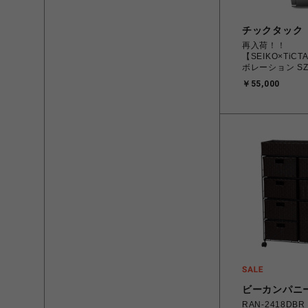
チックタック
再入荷！！
【SEIKO×TiC
ボレーション SZ
巻 メンズ
￥55,000
ビーカンパニ
RAN-2418DB