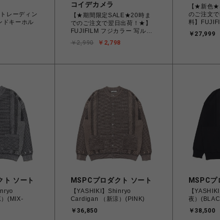
コイデカメラ
【★新色★
 トレーディン
のご注文で
【★期間限定SALE★20時ま
ンドキーホル
料】FUJI
でのご注文で翌日出荷！★】
ム） チェキ
FUJIFILM フジカラー 写ルン
￥27,999
mini99
です シンプルエース 27枚撮
￥2,990
￥2,798
り レンズ付きフィルム
クト ソート
MSPCプロダクト ソート
MSPCプ
nryo
【YASHIKI】Shinryo
【YASHIKI
）(MIX-
Cardigan （新涼）(PINK)
夜）(BLAC
￥36,850
￥38,500