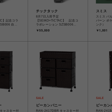
チックタック
スミス
8月7日入荷予定
スミス パ
TAC】記念コラ
【SEIKO×TiCTAC】 記念コ
バーン ポ
SB006 自動
ラボレーション SZSB006
ンク）
ブラック
￥55,000
￥1,001
ー
ビーカンパニー
ビーカン
R キャスター付
RAN-2417DBR キャスター付
RAN-24