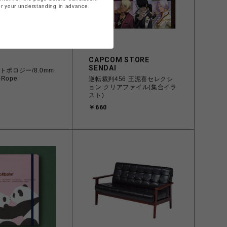
for your understanding in advance.
CAPCOM STORE
SENDAI
ie/トポロジー/8.0mm
-Rope
逆転裁判456 王泥喜セレクシ
ョン クリアファイル(集合イラ
スト)
￥660