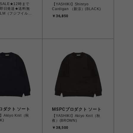
SALE★12時まで
【YASHIKI】Shinryo
即日発送★送料無
Cardigan （新涼）(BLACK)
FILM（フジフイル
￥36,850
カメラ INSTAX
 シルバー
ロダクト ソート
MSPCプロダクト ソート
】Akiyo Knit（秋
【YASHIKI】Akiyo Knit（秋
K)
夜）(BROWN)
￥38,500