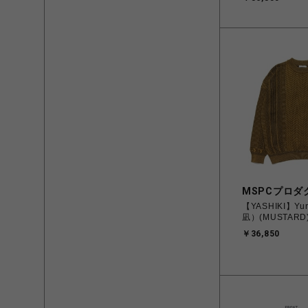
MSPCプロダ
【YASHIKI】Yun
凪）(MUSTARD
￥36,850