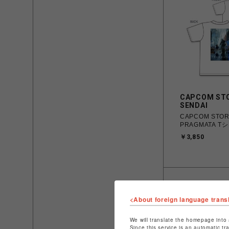
CAPCOM ST
SENDAI
CAPCOM STO
PRAGMATA T
￥3,850
<About foreign language trans
We will translate the homepage into 
Since this service is an automatic tr