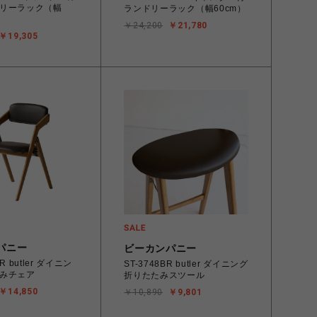
リーラック（幅
ランドリーラック（幅60cm）
￥24,200
￥21,780
￥19,305
パニー
ビーカンパニー
R butler ダイニン
ST-3748BR butler ダイニング
みチェア
折りたたみスツール
￥14,850
￥10,890
￥9,801