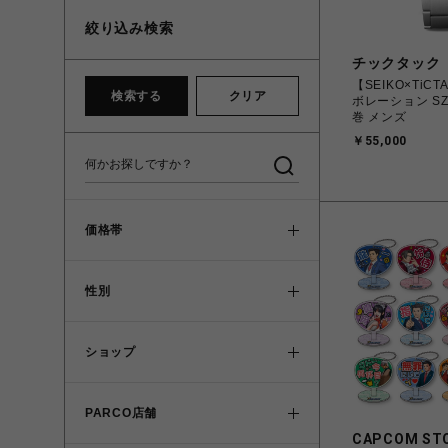
絞り込み検索
チックタック
【SEIKO×TiC
検索する
クリア
ボレーション SZ
巻 メンズ
￥55,000
価格帯
性別
ショップ
PARCO店舗
CAPCOM ST