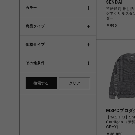
SENDAI
カラー
逆転裁判 推し活
グアクリルスタ
ダー
￥990
商品タイプ
価格タイプ
その他条件
検索する
クリア
MSPCプロダ
【YASHIKI】Shi
Cardigan （新涼
GRAY)
￥36,850