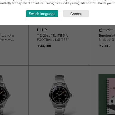
onsibility for any direct or indirect damage caused by using this service. Thank you 
Switch language
Cancel
L.H.P
ビーバー
「エンジェ
Y-3 26ss "ELITE 5 A
Topolog
グチャーム
FOOTBALL L/S TEE"
Braided O
￥34,100
￥7,810