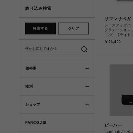
絞り込み検索
サマンサベガ
レースアップハ
検索する
クリア
グラデーション
（小）【ライト
￥26,400
価格帯
性別
ショップ
PARCO店舗
ビーバー
topologie/トポ