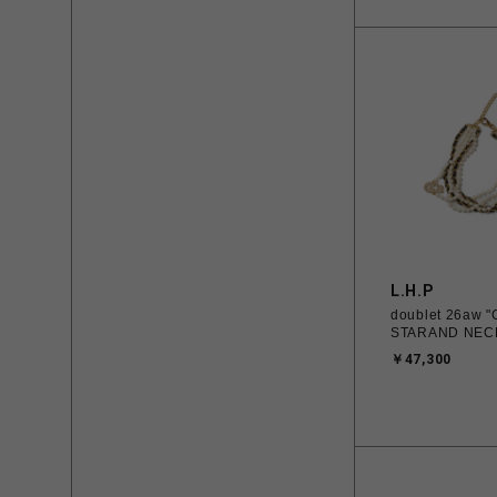
L.H.P
doublet 26aw 
STARAND NEC
￥47,300