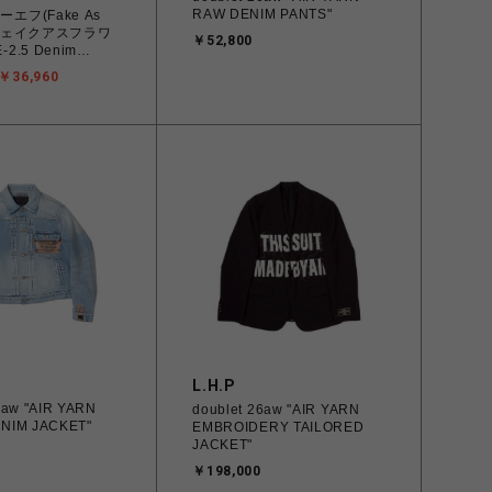
RAW DENIM PANTS"
ーエフ(Fake As
s/フェイクアスフラワ
￥52,800
-2.5 Denim
rest-
￥36,960
L.H.P
6aw "AIR YARN
doublet 26aw "AIR YARN
NIM JACKET"
EMBROIDERY TAILORED
JACKET"
￥198,000