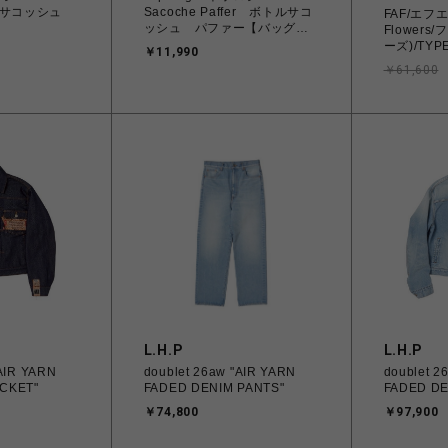
トルサコッシュ
Sacoche Paffer ボトルサコ
FAF/エフエ
ッシュ パファー【バッグ単
Flower
体】
ーズ)/TYPE
￥11,990
Jacket -Fo
￥61,600
L.H.P
L.H.P
"AIR YARN
doublet 26aw "AIR YARN
doublet 2
CKET"
FADED DENIM PANTS"
FADED DE
￥74,800
￥97,900