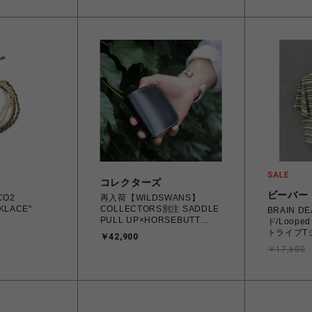
コレクターズ
ビーバー
"CO2
再入荷【WILDSWANS】
KLACE"
COLLECTORS別注 SADDLE
BRAIN 
PULL UP×HORSEBUTT
ド/Looped S
STRIP CASA
トライプT
￥42,900
￥17,600