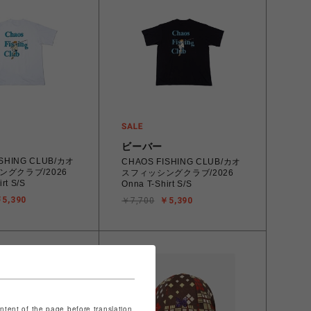
ビーバー
ISHING CLUB/カオ
CHAOS FISHING CLUB/カオ
ングクラブ/2026
スフィッシングクラブ/2026
rt S/S
Onna T-Shirt S/S
5,390
￥7,700
￥5,390
ontent of the page before translation.