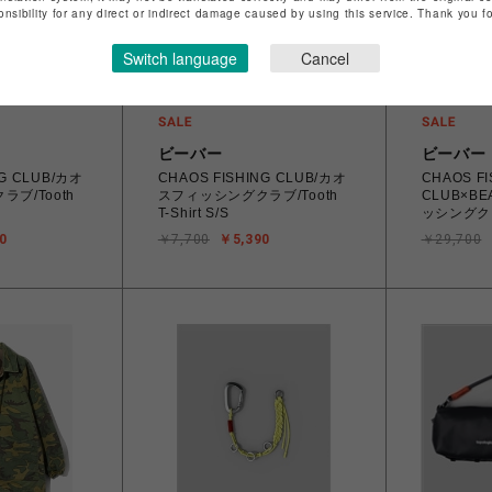
onsibility for any direct or indirect damage caused by using this service. Thank you 
Switch language
Cancel
ビーバー
ビーバー
NG CLUB/カオ
CHAOS FISHING CLUB/カオ
CHAOS FI
ブ/Tooth
スフィッシングクラブ/Tooth
CLUB×B
T-Shirt S/S
ッシングク
90’s Parlo
0
￥7,700
￥5,390
￥29,700