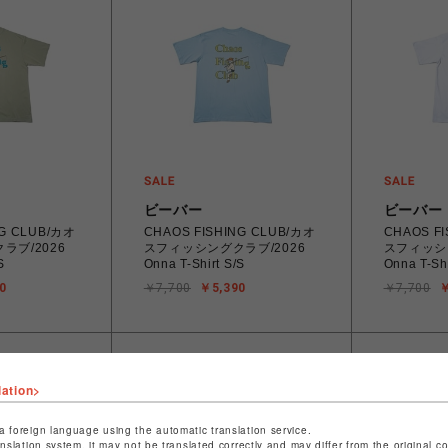
ビーバー
ビーバー
NG CLUB/カオ
CHAOS FISHING CLUB/カオ
CHAOS F
ラブ/2026
スフィッシングクラブ/2026
スフィッシ
S
Onna T-Shirt S/S
Onna T-Shi
0
￥7,700
￥5,390
￥7,700
￥
lation>
a foreign language using the automatic translation service.
anslation system, it may not be translated correctly and may differ from the original c