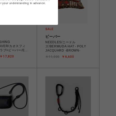
for your understanding in advance.
ビーバー
SHING
NEEDLES/ニードル
EAVER/カオスフィ
ズ/BERMUDA HAT - POLY
ラブ×ビーバー/EX
JACQUARD -BROWN-
r Pants
￥17,820
￥11,000
￥6,600