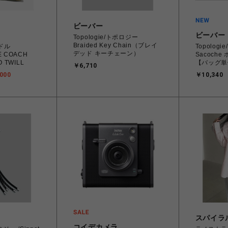
ビーバー
ビーバー
Topologie/トポロジー
Braided Key Chain（ブレイ
ードル
Topologi
デッド キーチェーン）
E COACH
Sacoch
O TWILL
【バッグ単体
￥6,710
000
￥10,340
スパイラ
コイデカメラ