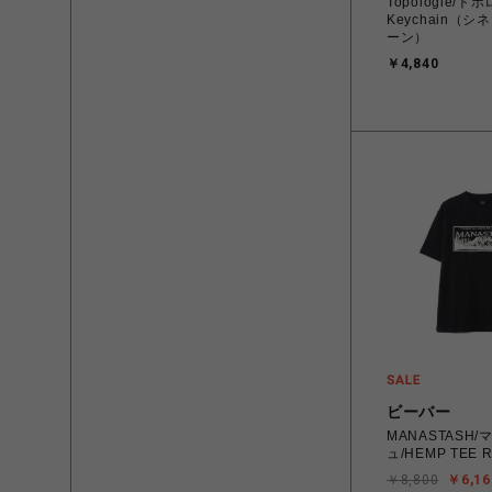
Topologie/トポ
Keychain（
ーン）
￥4,840
ビーバー
MANASTASH
ュ/HEMP TEE 
￥8,800
￥6,16