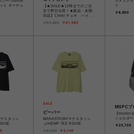
ロジー /Sinnet
ラメストラ
シネット キーチェ
ツ
【★SALE★12時までのご注
文で即日出荷！★新品・未開
￥8,800
封品】Cheki チェキ ハイブ
リッドインスタントカメラ
￥59,800
￥41,980
instax WIDE Evo（インスタ
ックス ワイド エヴォ)
MSPCプ
ビーバー
【master-p
ショルダーバ
/マナスタッシ
MANASTASH/マナスタッシ
RIDGE
ュ/HEMP TEE RIDGE
￥29,700
0
￥8,800
￥6,160