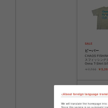
ビーバー
CHAOS FISHI
スフィッシングク
Onna T-Shirt S/
￥7,700
￥5,39
<About foreign language trans
We will translate the homepage into 
Since this service is an automatic tr