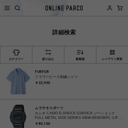
詳細検索
カテゴリー
絞り込む
新着順
レイアウト変更
FURFUR
フラワービーズ刺繍シャツ
￥22,990
ムラサキスポーツ
カシオ CASIO G-SHOCK GSHOCK ジーショック
FULL METAL 5000 SERIES GMW-B5000BPC-1JF 防
水 耐衝撃構造 タフソーラー（ソーラー充電） 電波時
￥89,100
計 日本・北米・ヨーロッパ・中国地域対応