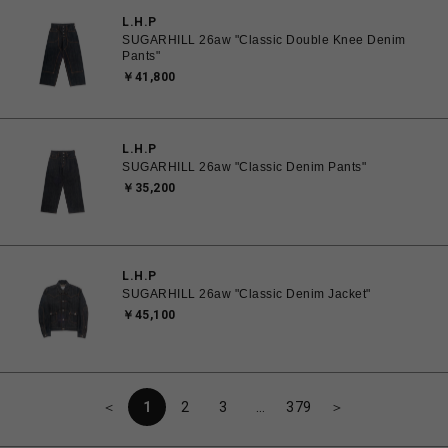
L.H.P
SUGARHILL 26aw "Classic Double Knee Denim
Pants"
￥41,800
L.H.P
SUGARHILL 26aw "Classic Denim Pants"
￥35,200
L.H.P
SUGARHILL 26aw "Classic Denim Jacket"
￥45,100
＜
1
2
3
…
379
＞