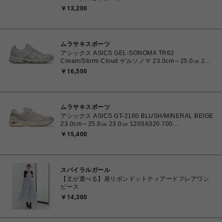
1201A486.006 4570158997553 メンズ スニーカー
￥13,200
スケートボード 【送料無料 北海道/沖縄/離島を除く】
ムラサキスポーツ
アシックス ASICS GEL-SONOMA TR62
Cream/Storm Cloud ゲルソノマ 23.0cm～25.0㎝ 23.0
㎝ 1203A734.102 4571633264412 ユニセックス ス
￥16,500
ニーカー スポーツスタイル 【送料無料 北海道/沖縄/離
島を除く】
ムラサキスポーツ
アシックス ASICS GT-2160 BLUSH/MINERAL BEIGE
23.0cm～25.0㎝ 23.0㎝ 1203A320.700
4571633253669 レディース スニーカー スポーツスタ
￥15,400
イル 【送料無料 北海道/沖縄/離島を除く】
スパイラルガール
【丈が選べる】肩リボンドットティアードフレアワン
ピース
￥14,300