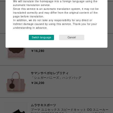
We will translate the homepage into a foreign language using the
automatic translation service.
Since this service is an automatic translation system, it may not be
ビーバー
translated correctly and may differ from the original content of the
Needles/ニードルズ 別注Shawl Collar S/S Polo -
page before translation.
Cotton Pique - NAVY-
In addition, we do not take any responsibility for any direct or
￥16,500
indirect damage caused by using this service. Thank you for your
understanding in advance.
Switch language
Cancel
サマンサベガセレブリティ
「シュガーバニーズ」折財布
￥16,280
サマンサベガセレブリティ
「シュガーバニーズ」ハンドバッグ
￥24,200
ムラサキスポーツ
プーマ ユニセックス スピードキャット OG スニーカー