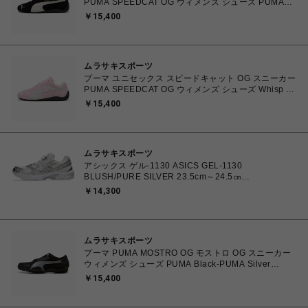
PUMA SPEEDCAT OG ウィメンズ シューズ PUMA
Black-PUMA White 23.0cm～25.0cm 398846_01
￥15,400
4067979315753 【送料無料 北海道/沖縄/離島を除
く】
ムラサキスポーツ
プーマ ユニセックス スピードキャット OG スニーカー
PUMA SPEEDCAT OG ウィメンズ シューズ Whisp Of
Pink-PUMA White 23.0cm～25.0cm 398846_04
￥15,400
4067982462857 【送料無料 北海道/沖縄/離島を除
く】
ムラサキスポーツ
アシックス ゲル-1130 ASICS GEL-1130
BLUSH/PURE SILVER 23.5cm～24.5㎝
1203A609.700 4571633242793 レディース スニーカ
￥14,300
ー スポーツスタイル 【送料無料 北海道/沖縄/離島を除
く】
ムラサキスポーツ
プーマ PUMA MOSTRO OG モストロ OG スニーカー
ウィメンズ シューズ PUMA Black-PUMA Silver
23.0cm～25.0㎝ 397330_17 4069157788854 【送料
￥15,400
無料 北海道/沖縄/離島を除く】