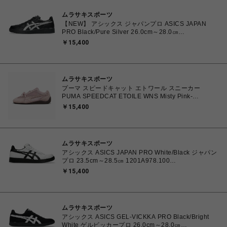
ムラサキスポーツ
【NEW】 アシックス ジャパンプロ ASICS JAPAN
PRO Black/Pure Silver 26.0cm～28.0㎝
1203B205.001 4573690068224 メンズ スニーカー
￥15,400
スポーツスタイル 【送料無料 北海道/沖縄/離島を除
く】
ムラサキスポーツ
プーマ スピードキャット エトワール スニーカー
PUMA SPEEDCAT ETOILE WNS Misty Pink-
Chocolate Fondue 23.0cm～25.0㎝ 407673_03
￥15,400
4070033914915 【送料無料 北海道/沖縄/離島を除
く】
ムラサキスポーツ
アシックス ASICS JAPAN PRO White/Black ジャパン
プロ 23.5cm～28.5㎝ 1201A978.100
4550457071079 メンズ レディース スニーカー スケ
￥15,400
ートボード 【送料無料 北海道/沖縄/離島を除く】
ムラサキスポーツ
アシックス ASICS GEL-VICKKA PRO Black/Bright
White ゲルビッカープロ 26.0cm～28.0㎝