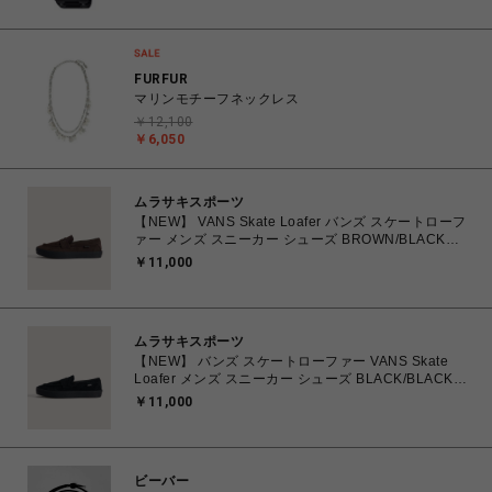
MULTIBAND6 腕時計 【送料無料 北海道/沖縄/離島除
く】
FURFUR
マリンモチーフネックレス
￥12,100
￥6,050
ムラサキスポーツ
【NEW】 VANS Skate Loafer バンズ スケートローフ
ァー メンズ スニーカー シューズ BROWN/BLACK
26.0cm～28.0cm VN000VA6Y49 0198266309224
￥11,000
【送料無料 北海道/沖縄/離島を除く】
ムラサキスポーツ
【NEW】 バンズ スケートローファー VANS Skate
Loafer メンズ スニーカー シューズ BLACK/BLACK
25.0cm～29.0cm VN000VA6BKA 0198266309118
￥11,000
【送料無料 北海道/沖縄/離島を除く】
ビーバー