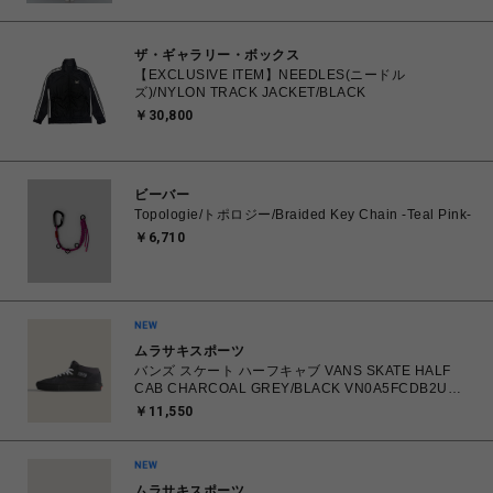
ザ・ギャラリー・ボックス
【EXCLUSIVE ITEM】NEEDLES(ニードル
ズ)/NYLON TRACK JACKET/BLACK
￥30,800
ビーバー
Topologie/トポロジー/Braided Key Chain -Teal Pink-
￥6,710
ムラサキスポーツ
バンズ スケート ハーフキャブ VANS SKATE HALF
CAB CHARCOAL GREY/BLACK VN0A5FCDB2U
26.0㎝～28.0㎝ スニーカー メンズ シューズ
￥11,550
0198268769866 【送料無料 北海道/沖縄/離島を除
く】
ムラサキスポーツ