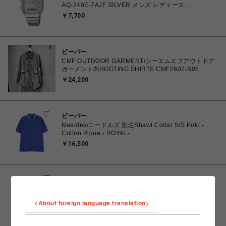
AQ-240E-7AJF SILVER メンズ レディース
4549526409615 腕時計 国内正規品 【 北海道/沖縄/離
￥7,700
島 着払い】
ビーバー
CMF OUTDOOR GARMENT/シーエムエフアウトドア
ガーメント/SHOOTING SHIRTS CMF2602-S05
￥24,200
ビーバー
Needles/ニードルズ 別注Shawl Collar S/S Polo -
Cotton Pique - ROYAL-
￥16,500
ビーバー
Needles/ニードルズ 別注Shawl Collar S/S Polo -
Cotton Pique - GREEN-
<About foreign language translation>
￥16,500