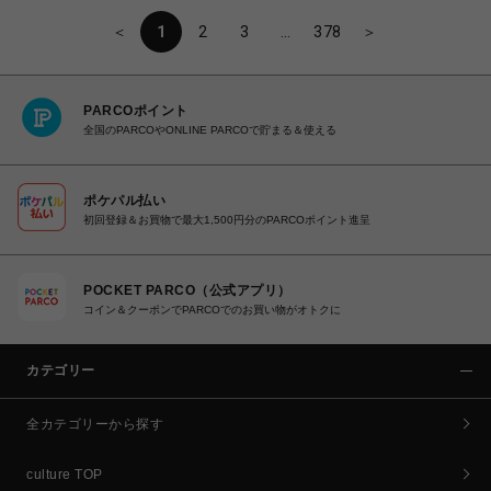
＜
1
2
3
…
378
＞
PARCOポイント
全国のPARCOやONLINE PARCOで貯まる＆使える
ポケパル払い
初回登録＆お買物で最大1,500円分のPARCOポイント進呈
POCKET PARCO（公式アプリ）
コイン＆クーポンでPARCOでのお買い物がオトクに
カテゴリー
全カテゴリーから探す
culture TOP