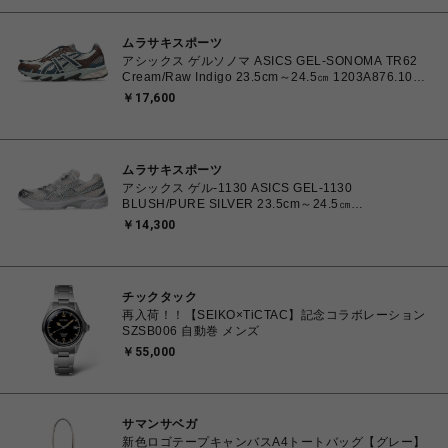
ムラサキスポーツ
アシックス ゲルソノマ ASICS GEL-SONOMA TR62
Cream/Raw Indigo 23.5cm～24.5㎝ 1203A876.100
4571633244131 レディース スニーカー スポーツスタ
￥17,600
イル 【送料無料 北海道/沖縄/離島を除く】
ムラサキスポーツ
アシックス ゲル-1130 ASICS GEL-1130
BLUSH/PURE SILVER 23.5cm～24.5㎝
1203A609.700 4571633242793 レディース スニーカ
￥14,300
ー スポーツスタイル 【送料無料 北海道/沖縄/離島を除
く】
チックタック
再入荷！！【SEIKO×TiCTAC】記念コラボレーション
SZSB006 自動巻 メンズ
￥55,000
サマンサベガ
新色ロゴテープキャンバスA4トートバッグ【グレー】