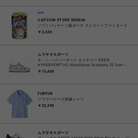
CAPCOM STORE SENDAI
ソフトパッケージ風ポーチ ストリートファイターⅡ
￥2,420
ムラサキスポーツ
キ－ン ハイパーポート エイチツー KEEN
HYPERPORT H2 Alloy/Naval Academy 25.5cm～
28.5cm 1030195 スニーカー メンズ 0195208627385
￥15,400
【送料無料 北海道/沖縄/離島を除く】
FURFUR
フラワービーズ刺繍シャツ
￥22,990
ムラサキスポーツ