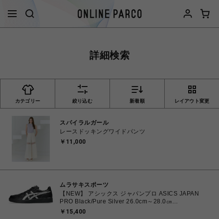
詳細検索
カテゴリー
絞り込む
新着順
レイアウト変更
スパイラルガール
レースドッキングワイドパンツ
￥11,000
ムラサキスポーツ
【NEW】 アシックス ジャパンプロ ASICS JAPAN
PRO Black/Pure Silver 26.0cm～28.0㎝
1203B205.001 4573690068224 メンズ スニーカー
￥15,400
スポーツスタイル 【送料無料 北海道/沖縄/離島を除