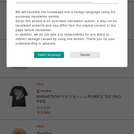
サマンサベガ
We will translate the homepage into a foreign language using the
サクラチャーム【ピンク】
automatic translation service.
Since this service is an automatic translation system, it may not be
￥4,950
translated correctly and may differ from the original content of the
page before translation.
In addition, we do not take any responsibility for any direct or
indirect damage caused by using this service. Thank you for your
understanding in advance.
サマンサベガ
新色ロゴテープキャンバスハンドバッグ（小）【ピン
Switch language
Cancel
ク】
￥16,500
ビーバー
MANASTASH/マナスタッシュ/PUMICE TEE RAD
RIDE
￥7,920
￥5,544
ビーバー