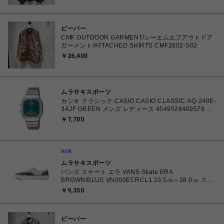
ビーバー
CMF OUTDOOR GARMENT/シーエムエフアウトドア
ガーメント/ATTACHED SHIRTS CMF2602-S02
￥26,400
ムラサキスポーツ
カシオ クラシック CASIO CASIO CLASSIC AQ-240E-
3AJF GREEN メンズ レディース 4549526409578 腕
時計 国内正規品 【 北海道/沖縄/離島 着払い】
￥7,700
ムラサキスポーツ
バンズ スケート エラ VANS Skate ERA
BROWN/BLUE VN000ECRCL1 23.5㎝～28.0㎝ スニ
ーカー メンズ レディース シューズ 0198266445786
￥9,350
【北海道/沖縄/離島 着払い】
ビーバー