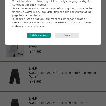
We will translate the homepage into a foreign language using the
automatic translation service.
Since this service is an automatic translation system, it may not be
スパイラルガール
translated correctly and may differ from the original content of the
配色ストリングレース切替キャミワンピース
page before translation.
￥13,200
In addition, we do not take any responsibility for any direct or
indirect damage caused by using this service. Thank you for your
understanding in advance.
Switch language
Cancel
スパイラルガール
【丈が選べる】肩リボンドットティアードフレアワン
ピース
￥14,300
L.H.P
SUGARHILL 26aw "Classic Double Knee Denim
Pants"
￥41,800
L.H.P
SUGARHILL 26aw "Classic Denim Pants"