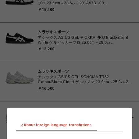
プロ 23.5cm～28.5㎝ 1201A978.100
4550457071079 メンズ レディース スニーカー スケ
￥15,400
ートボード 【送料無料 北海道/沖縄/離島を除く】
ムラサキスポーツ
アシックス ASICS GEL-VICKKA PRO Black/Bright
White ゲルビッカープロ 26.0cm～28.0㎝
1201A486.006 4570158997553 メンズ スニーカー
￥13,200
スケートボード 【送料無料 北海道/沖縄/離島を除く】
ムラサキスポーツ
アシックス ASICS GEL-SONOMA TR62
Cream/Storm Cloud ゲルソノマ 23.0cm～25.0㎝ 23.0
㎝ 1203A734.102 4571633264412 ユニセックス ス
￥16,500
ニーカー スポーツスタイル 【送料無料 北海道/沖縄/離
島を除く】
ムラサキスポーツ
アシックス ASICS GT-2160 BLUSH/MINERAL BEIGE
23.0cm～25.0㎝ 23.0㎝ 1203A320.700
<About foreign language translation>
4571633253669 レディース スニーカー スポーツスタ
￥15,400
イル 【送料無料 北海道/沖縄/離島を除く】