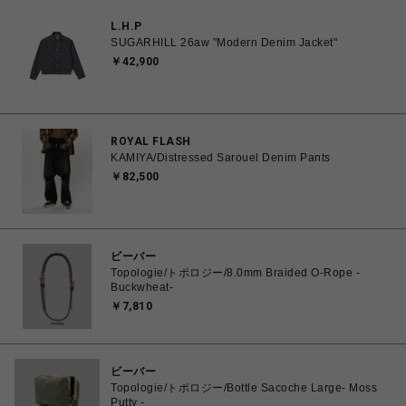
L.H.P
SUGARHILL 26aw "Modern Denim Jacket"
￥42,900
ROYAL FLASH
KAMIYA/Distressed Sarouel Denim Pants
￥82,500
ビーバー
Topologie/トポロジー/8.0mm Braided O-Rope -
Buckwheat-
￥7,810
ビーバー
Topologie/トポロジー/Bottle Sacoche Large- Moss
Putty -