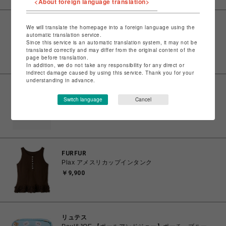
<About foreign language translation>
印
We will translate the homepage into a foreign language using the
ONE. SHOPPING LEATHER HAND BAG -BLACK-
automatic translation service.
Since this service is an automatic translation system, it may not be
￥15,400
translated correctly and may differ from the original content of the
page before translation.
In addition, we do not take any responsibility for any direct or
indirect damage caused by using this service. Thank you for your
understanding in advance.
印
ONE. LEATHER KINCHAKU SHOULDER BAG -
Switch language
Cancel
BLACK-
￥15,400
FURFUR
Plax アメスリカップインタンク
￥9,900
リュテス