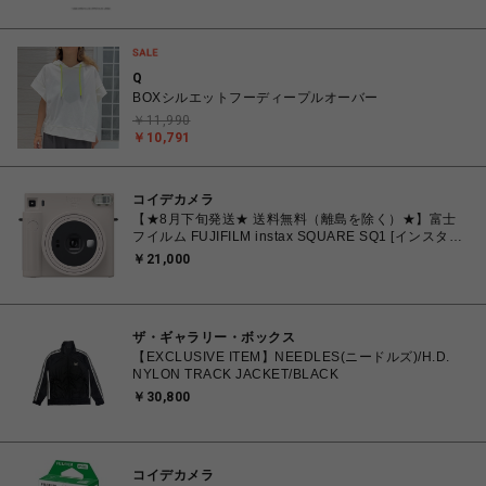
Q
BOXシルエットフーディープルオーバー
￥11,990
￥10,791
コイデカメラ
【★8月下旬発送★ 送料無料（離島を除く）★】富士
フイルム FUJIFILM instax SQUARE SQ1 [インスタン
トカメラ チェキスクエア チョークホワイト
￥21,000
ザ・ギャラリー・ボックス
【EXCLUSIVE ITEM】NEEDLES(ニードルズ)/H.D.
NYLON TRACK JACKET/BLACK
￥30,800
コイデカメラ