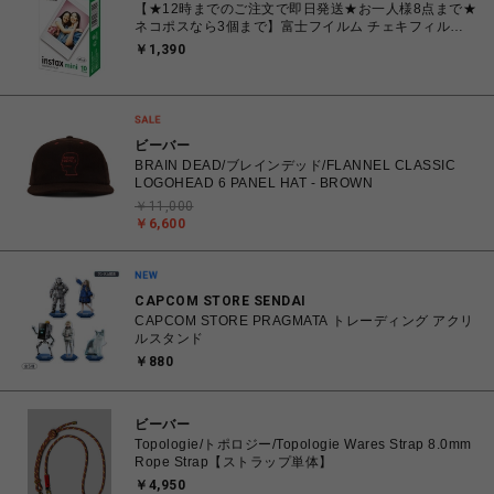
【★12時までのご注文で即日発送★お一人様8点まで★
ネコポスなら3個まで】富士フイルム チェキフィル
ム FUJIFILM INSTAX MINI JP1 [ チェキ instax mini
￥1,390
専用フィルム 白(無地)フレーム 10枚入り 1パック]
ビーバー
BRAIN DEAD/ブレインデッド/FLANNEL CLASSIC
LOGOHEAD 6 PANEL HAT - BROWN
￥11,000
￥6,600
CAPCOM STORE SENDAI
CAPCOM STORE PRAGMATA トレーディング アクリ
ルスタンド
￥880
ビーバー
Topologie/トポロジー/Topologie Wares Strap 8.0mm
Rope Strap【ストラップ単体】
￥4,950