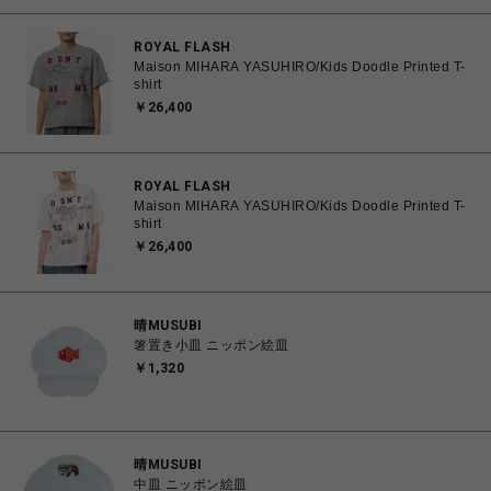
ROYAL FLASH
Maison MIHARA YASUHIRO/Kids Doodle Printed T-
shirt
￥26,400
ROYAL FLASH
Maison MIHARA YASUHIRO/Kids Doodle Printed T-
shirt
￥26,400
晴MUSUBI
箸置き小皿 ニッポン絵皿
￥1,320
晴MUSUBI
中皿 ニッポン絵皿