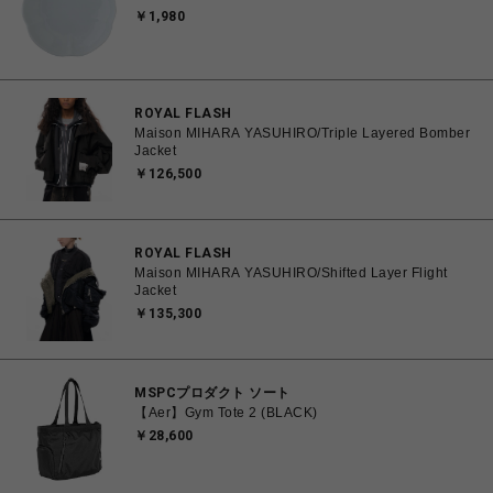
￥1,980
ROYAL FLASH
Maison MIHARA YASUHIRO/Triple Layered Bomber
Jacket
￥126,500
ROYAL FLASH
Maison MIHARA YASUHIRO/Shifted Layer Flight
Jacket
￥135,300
MSPCプロダクト ソート
【Aer】Gym Tote 2 (BLACK)
￥28,600