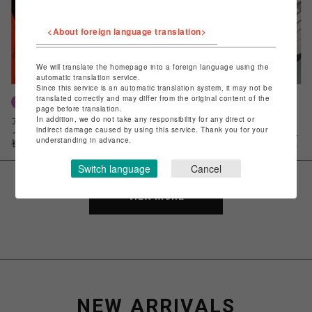
<About foreign language translation>
We will translate the homepage into a foreign language using the
automatic translation service.
Since this service is an automatic translation system, it may not be
translated correctly and may differ from the original content of the
ART
ENTERTAINMENT
page before translation.
In addition, we do not take any responsibility for any direct or
アオイヤマダが属するクリエイテ
渋谷に集結した才能：渋谷パイロ
indirect damage caused by using this service. Thank you for your
ィブ・コレクティブ「海老坐禅」
ットフィルムフェスティバル潜入
understanding in advance.
初の作品集『EBIZAZEN』発売！
ルポ〜後編・パイロットフィル
ム、映画制作の未来へ向けた提
案〜
Switch language
Cancel
VIEW MORE
NEW ARRIVALS