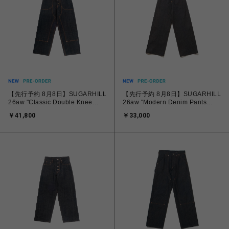
【先行予約 8月8日】SUGARHILL
【先行予約 8月8日】SUGARHILL
26aw "Classic Double Knee
26aw "Modern Denim Pants
Denim Pants"
Wide Cut"
￥41,800
￥33,000