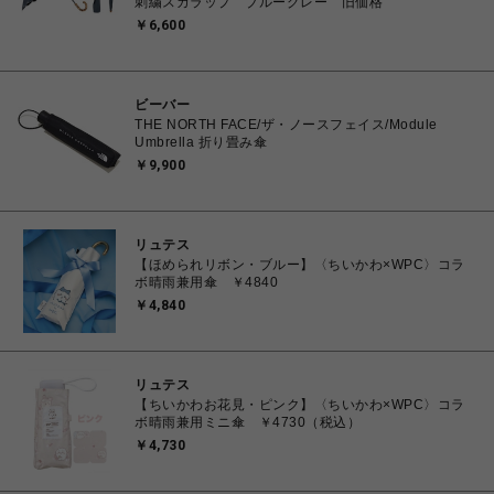
刺繍スカラップ ブルーグレー 旧価格
￥6,600
ビーバー
THE NORTH FACE/ザ・ノースフェイス/Module
Umbrella 折り畳み傘
￥9,900
リュテス
【ほめられリボン・ブルー】〈ちいかわ×WPC〉コラ
ボ晴雨兼用傘 ￥4840
￥4,840
リュテス
【ちいかわお花見・ピンク】〈ちいかわ×WPC〉コラ
ボ晴雨兼用ミニ傘 ￥4730（税込）
￥4,730