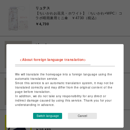
リュテス
【ちいかわお花見・ホワイト】〈ちいかわ×WPC〉コ
ラボ晴雨兼用ミニ傘 ￥4730（税込）
￥4,730
ビーバー
THE NORTH FACE/ザ ノースフェイス/Module
Umbrella
<About foreign language translation>
￥9,900
We will translate the homepage into a foreign language using the
automatic translation service.
ビーバー
Since this service is an automatic translation system, it may not be
THE NORTH FACE/ザ ノースフェイス/Module
translated correctly and may differ from the original content of the
page before translation.
Umbrella
In addition, we do not take any responsibility for any direct or
￥9,900
indirect damage caused by using this service. Thank you for your
understanding in advance.
Switch language
Cancel
イル
【Filer】口折れショルダーバッグ NV