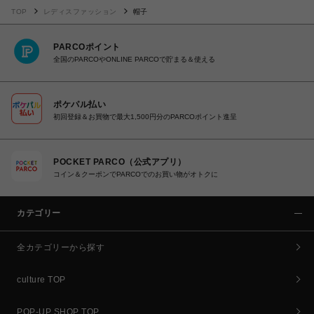
TOP
レディスファッション
帽子
PARCOポイント
全国のPARCOやONLINE PARCOで貯まる＆使える
ポケパル払い
初回登録＆お買物で最大1,500円分のPARCOポイント進呈
POCKET PARCO（公式アプリ）
コイン＆クーポンでPARCOでのお買い物がオトクに
カテゴリー
全カテゴリーから探す
culture TOP
POP-UP SHOP TOP