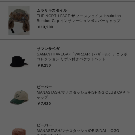
ムラサキスタイル
THE NORTH FACE ザ ノースフェイス Insulation
Bomber Cap インサレーションボンバーキャップ
NN42238 CR キャバングレー Mサイズ 【北海道/沖縄/
￥13,200
離島 着払い】
サマンサベガ
SAMANTHAVEGA×「VARZAR（バザール）」コラボ
コレクション リボン付きバケットハット
￥8,250
ビーバー
MANASTASH/マナスタッシュ/FISHING CLUB CAP キ
ャップ
￥7,920
ビーバー
MANASTASH/マナスタッシュ/ORIGINAL LOGO