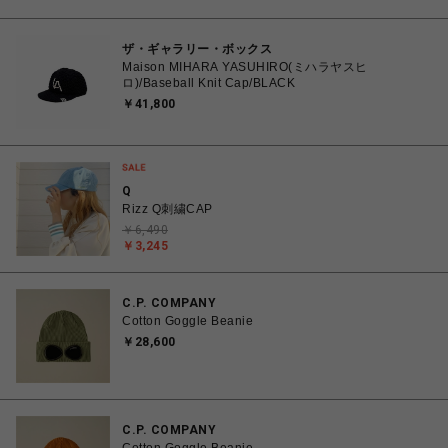
ザ・ギャラリー・ボックス
Maison MIHARA YASUHIRO(ミハラヤスヒ
ロ)/Baseball Knit Cap/BLACK
￥41,800
Q
Rizz Q刺繍CAP
￥6,490
￥3,245
C.P. COMPANY
Cotton Goggle Beanie
￥28,600
C.P. COMPANY