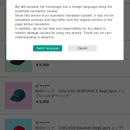
We will translate the homepage into a foreign language using the
automatic translation service.
ビーバー
Since this service is an automatic translation system, it may not be
BAP/バップ LOL LOL WORDFACE BagCap/キャッ
translated correctly and may differ from the original content of the
プ/ショルダーバッグ
page before translation.
￥9,350
In addition, we do not take any responsibility for any direct or
indirect damage caused by using this service. Thank you for your
understanding in advance.
Switch language
Cancel
ビーバー
BAP/バップ YUM YUM WORDFACE BagCap/キャッ
プ/ショルダーバッグ
￥9,350
ビーバー
BAP/バップ UGU UGU WORDFACE BagCap/キャッ
プ/ショルダーバッグ
￥9,350
ビーバー
BAP/バップ CHICAGO Baseball BagCap/キャップ/