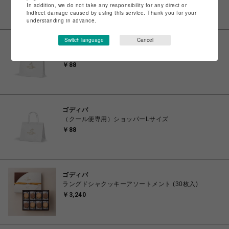
￥88
In addition, we do not take any responsibility for any direct or
indirect damage caused by using this service. Thank you for your
understanding in advance.
Switch language
Cancel
ゴディバ
（クール便専用）ショッパーLLサイズ
￥88
ゴディバ
（クール便専用）ショッパーLサイズ
￥88
ゴディバ
ラングドシャクッキーアソートメント (30枚入)
￥3,240