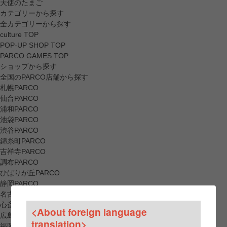
天使のたまご
カテゴリーから探す
全カテゴリーから探す
culture TOP
POP-UP SHOP TOP
PARCO GAMES TOP
ショップから探す
全国のPARCO店舗から探す
札幌PARCO
仙台PARCO
浦和PARCO
池袋PARCO
渋谷PARCO
錦糸町PARCO
吉祥寺PARCO
調布PARCO
ひばりが丘PARCO
静岡PARCO
名古屋PARCO
心斎橋PARCO
<About foreign language
広島PARCO
translation>
福岡PARCO