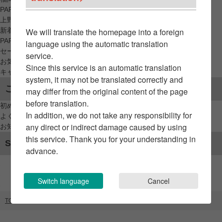
PARCO_ya
上野
新着アイテムから探す
We will translate the homepage into a foreign
PARCO限定アイテムから探す
language using the automatic translation
セールアイテムから探す
service.
お気に入りから探す
Since this service is an automatic translation
キャンペーン/クーポン対象から探す
system, it may not be translated correctly and
ご利用案内
may differ from the original content of the page
before translation.
初めてのお客様へ
In addition, we do not take any responsibility for
よくあるご質問 / お問い合わせ
any direct or indirect damage caused by using
お知らせ
this service. Thank you for your understanding in
SNSアカウント
advance.
Switch language
Cancel
TOP
ブランドリスト
INSCRIRE