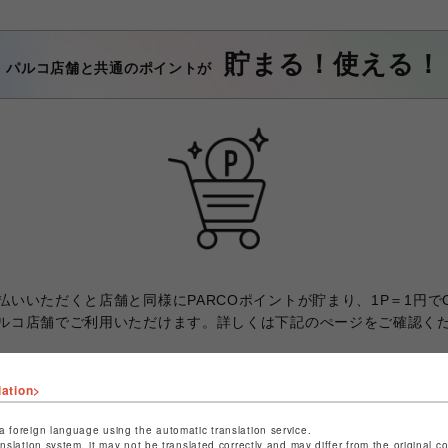
貯まる！使える！
パルコ店舗と共通のポイントが
いいただくと店舗と同様にPARCOポイントが貯まり、1P＝1円でONL
ルコ店舗でご利用いただけます。詳しくは下記のぺージをご確認く
lation>
ポケパル払い対象クレジットカード
a foreign language using the automatic translation service.
ARCOカード
大丸松坂屋カード
楽天カード
セゾンカード
J
anslation system, it may not be translated correctly and may differ from the original c