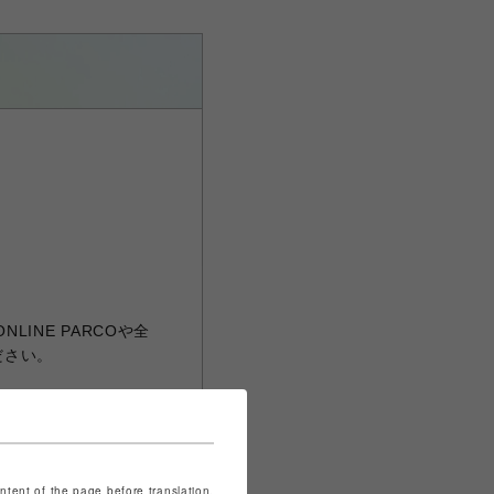
INE PARCOや全
ださい。
CB
ontent of the page before translation.