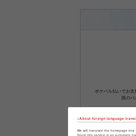
ポケパル払いでお支払
国のパ
<About foreign language trans
We will translate the homepage into 
P
Since this service is an automatic tr