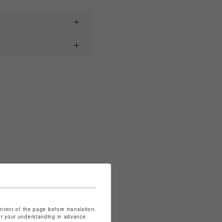
ontent of the page before translation.
for your understanding in advance.