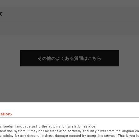
て
その他のよくある質問はこちら
lation>
い場合、下記からお問い合わせください。
a foreign language using the automatic translation service.
anslation system, it may not be translated correctly and may differ from the original c
onsibility for any direct or indirect damage caused by using this service. Thank you 