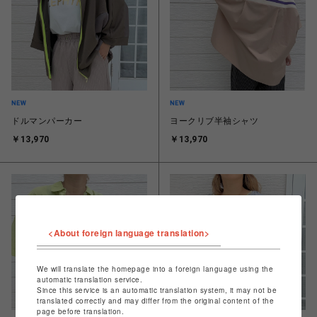
ドルマンパーカー
ヨークリブ半袖シャツ
￥13,970
￥13,970
<About foreign language translation>
We will translate the homepage into a foreign language using the
automatic translation service.
Since this service is an automatic translation system, it may not be
translated correctly and may differ from the original content of the
page before translation.