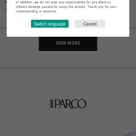
In addition, we do not take any responsibility for any direct or
indirect damage caused by using this service. Thank you for your
キャンブリックボイル刺繍シャツ
COOLドライメッシュパーカー
understanding in advance.
￥7,590
￥6,831
￥13,970
Switch language
Cancel
VIEW MORE