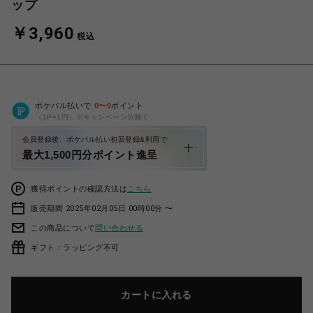
ップ
￥3,960
税込
ポケパル払いで
0
〜
0
ポイント
（1P=1円）※キャンペーン分除く
会員登録後、ポケパル払い初回登録&利用で
最大1,500円分ポイント進呈
獲得ポイントの確認方法は
こちら
販売期間 2025年02月05日 00時00分 〜
この商品について
問い合わせる
ギフト：ラッピング不可
カートに入れる