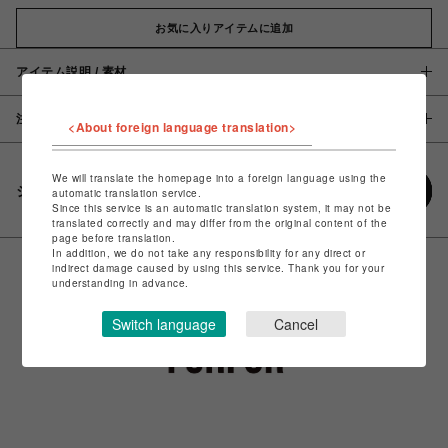
お気に入りアイテムに追加
アイテム説明 / 素材
注意事項
<About foreign language translation>
We will translate the homepage into a foreign language using the
シェアする
automatic translation service.
Since this service is an automatic translation system, it may not be
translated correctly and may differ from the original content of the
page before translation.
In addition, we do not take any responsibility for any direct or
indirect damage caused by using this service. Thank you for your
understanding in advance.
Switch language
Cancel