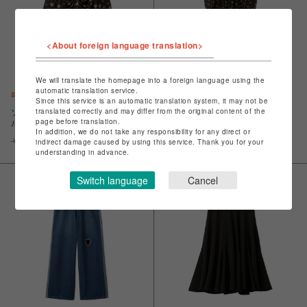
<About foreign language translation>
We will translate the homepage into a foreign language using the
automatic translation service.
Since this service is an automatic translation system, it may not be
translated correctly and may differ from the original content of the
ソフトタッチオリジナルフローラ
2WAYオリジナルフローラルドレ
page before translation.
ルシャツ
ス
In addition, we do not take any responsibility for any direct or
￥18,700
￥9,350
￥29,700
￥14,850
indirect damage caused by using this service. Thank you for your
understanding in advance.
Switch language
Cancel