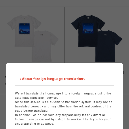
【ヨカゼ】ヨカゼのTシャツ 2026
【ヨカゼ】ヨカゼのTシャツ 2026
summer ver. ホワイト
summer ver. ネイビー
<About foreign language translation>
￥4,950
￥4,950
We will translate the homepage into a foreign language using the
automatic translation service.
Since this service is an automatic translation system, it may not be
translated correctly and may differ from the original content of the
page before translation.
In addition, we do not take any responsibility for any direct or
indirect damage caused by using this service. Thank you for your
understanding in advance.