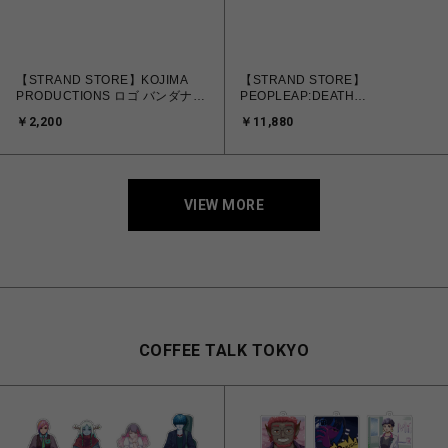
【STRAND STORE】KOJIMA
【STRAND STORE】
PRODUCTIONS ロゴ バンダナ
PEOPLEAP:DEATH
黒
STRANDING 2 #01 GOLD
￥2,200
￥11,880
VIEW MORE
COFFEE TALK TOKYO