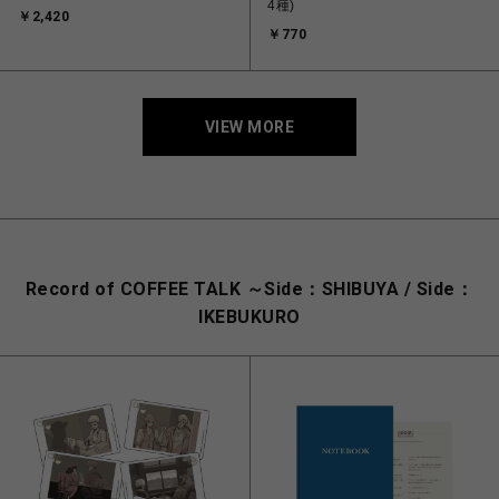
4種)
￥2,420
￥770
VIEW MORE
Record of COFFEE TALK ～Side：SHIBUYA / Side：
IKEBUKURO