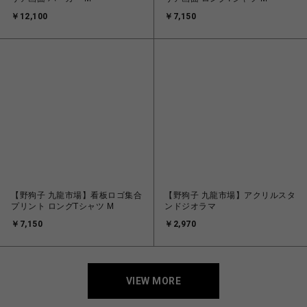
￥12,100
￥7,150
【野狗子 九龍市場】看板ロゴ集合
【野狗子 九龍市場】アクリルスタ
プリント ロングTシャツ M
ンドジオラマ
￥7,150
￥2,970
VIEW MORE