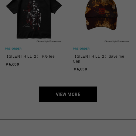
【SILENT HILL ２】ギルTee
【SILENT HILL ２】Save me
Cap
￥6,600
￥6,050
VIEW MORE