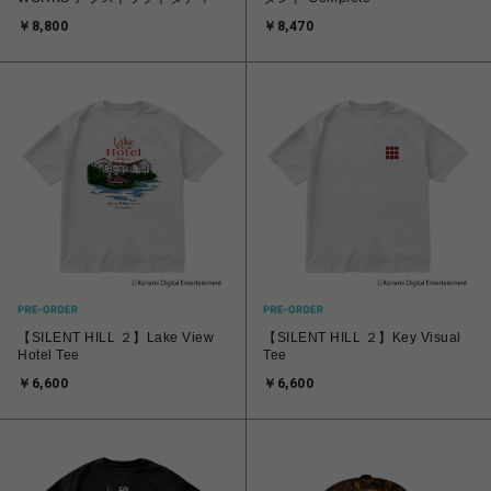
￥8,800
￥8,470
【SILENT HILL ２】Lake View
【SILENT HILL ２】Key Visual
Hotel Tee
Tee
￥6,600
￥6,600