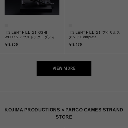
【SILENT HILL ２】OSHI
【SILENT HILL ２】アクリルス
WORKS アブストラクトダディ
タンド Complete
￥8,800
￥8,470
VIEW MORE
KOJIMA PRODUCTIONS × PARCO GAMES STRAND
STORE