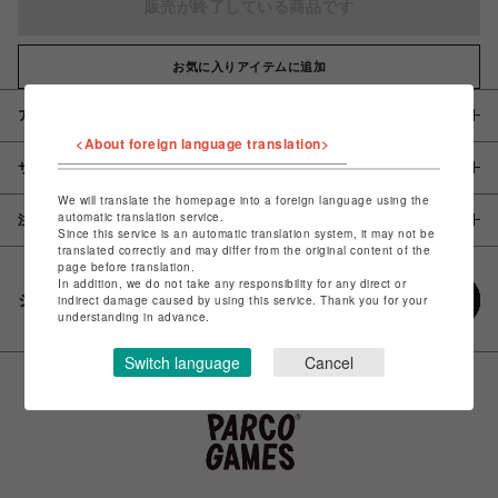
販売が終了している商品です
お気に入りアイテムに追加
アイテム説明 / 素材
<About foreign language translation>
サイズ
We will translate the homepage into a foreign language using the
automatic translation service.
注意事項
Since this service is an automatic translation system, it may not be
translated correctly and may differ from the original content of the
page before translation.
In addition, we do not take any responsibility for any direct or
シェアする
indirect damage caused by using this service. Thank you for your
understanding in advance.
Switch language
Cancel