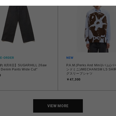
 8月8日】SUGARHILL 26aw
P.A.M.(Perks And Mini)/パム
 Denim Pants Wide Cut"
ンドミニ)/MECHANISM LS SHIRT 
グスリーブシャツ
0
￥47,300
VIEW MORE
VIEW MORE