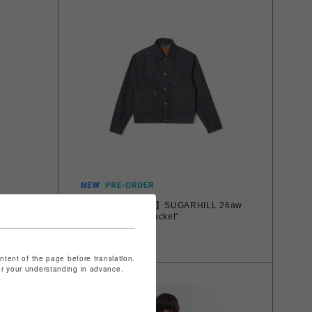
 26aw
【先行予約 8月8日】SUGARHILL 26aw
"Modern Denim Jacket"
￥42,900
ontent of the page before translation.
for your understanding in advance.