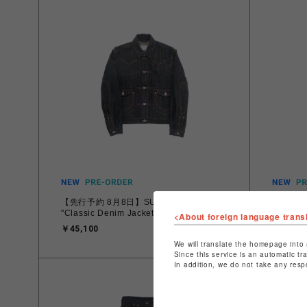
【先行予約 8月8日】SUGARHILL 26aw
【先行予約
"Classic Denim Jacket"
"Classi
<About foreign language trans
￥45,100
￥41,80
We will translate the homepage into 
Since this service is an automatic tr
In addition, we do not take any resp