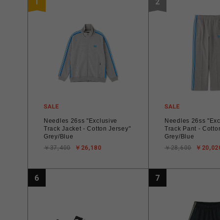
1
2
Needles 26ss "Exclusive
Needles 26ss "Exc
Track Jacket - Cotton Jersey"
Track Pant - Cotto
Grey/Blue
Grey/Blue
￥37,400
￥26,180
￥28,600
￥20,02
6
7