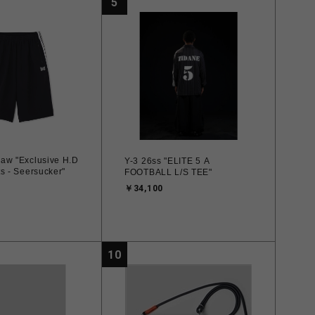
5
aw "Exclusive H.D
Y-3 26ss "ELITE 5 A
s - Seersucker"
FOOTBALL L/S TEE"
￥34,100
10