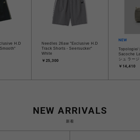
clusive H.D
Needles 26aw "Exclusive H.D
 Smooth"
Track Shorts - Seersucker"
Topologi
White
Sacoche 
シュ ラージ
￥25,300
￥14,410
NEW ARRIVALS
新着