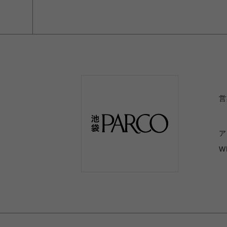
営
ア
W