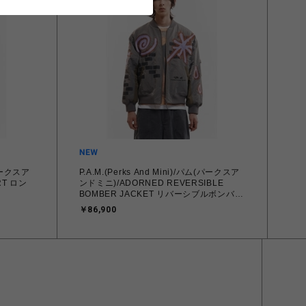
(パークスア
P.A.M.(Perks And Mini)/パム(パークスア
ロン
ンドミニ)/ADORNED REVERSIBLE
BOMBER JACKET リバーシブルボンバー
ジャケット
￥86,900