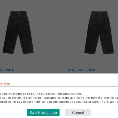
 8月8日】SUGARHILL 26aw
【先行予約 8月8日】SUGARHILL
c Double Knee Denim Pants"
"Classic Denim Pants"
lation>
0
￥35,200
a foreign language using the automatic translation service.
anslation system, it may not be translated correctly and may differ from the original c
onsibility for any direct or indirect damage caused by using this service. Thank you 
Switch language
Cancel