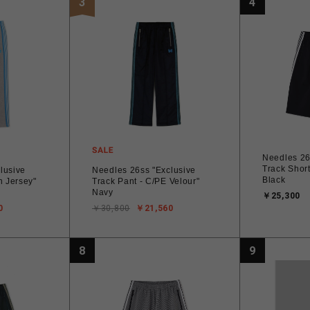
3
4
Needles 26
Track Short
lusive
Needles 26ss "Exclusive
Black
n Jersey"
Track Pant - C/PE Velour"
Navy
￥25,300
0
￥30,800
￥21,560
8
9