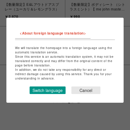
【数量限定】E&Lアウトドアスプ
【数量限定】ボディシート （シト
レー（ユーカリ＆レモングラス）
ラスミント）【 me john masters
organics 】
￥2,970
￥990
<About foreign language translation>
VIEW MORE
We will translate the homepage into a foreign language using the
automatic translation service.
Since this service is an automatic translation system, it may not be
translated correctly and may differ from the original content of the
page before translation.
In addition, we do not take any responsibility for any direct or
indirect damage caused by using this service. Thank you for your
understanding in advance.
Switch language
Cancel