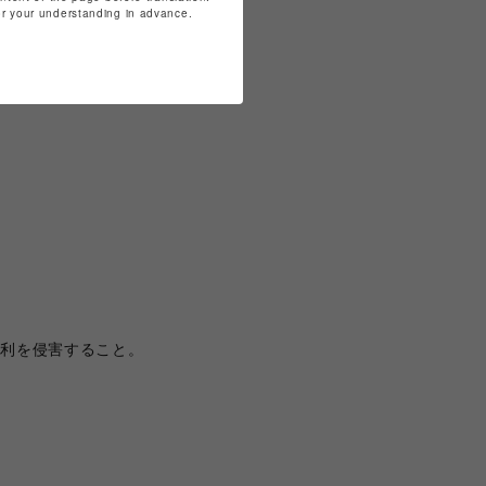
for your understanding in advance.
、本サービスの利便性向上や
りとします。
権利を侵害すること。