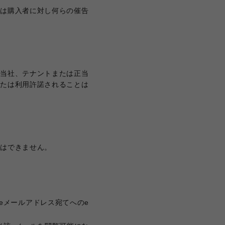
トは購入者に対し何らの催告
、当社、テナントまたは正当
または利用許諾されることは
とはできません。
eメールアドレス宛てへのe