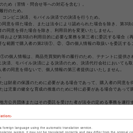
供のため（苦情・問合せ等への対応を含む）。
の履行のため。
、コンビニ決済、モバイル決済での決済を行うため。
の同意を得た場合、または法令により認められた場合を除き、第3項
者の同意を得た場合を除き、利用目的を変更いたしません。
取得および第3項の利用目的に必要な業務を第三者に委託する場合（
要な範囲で購入者の第2項①、②、③の個人情報の取扱いを委託する
項①の個人情報は、商品売買契約等の履行のため、テナントに提供さ
ニ決済、モバイル決済による決済のため、決済代行会社においても
入者の同意を得ないで、個人情報の第三者提供はいたしません。
。
または財産の保護のために必要がある場合であって、購入者の同意を
または児童の健全な育成の推進のために特に必要がある場合であって
は地方公共団体またはその委託を受けた者が法令の定める事務を遂行
て、購入者の同意を得ることによって当該事務の遂行に支障を及ぼ
して、自己に関する個人情報の利用目的の通知、開示、内容の訂正
lation>
提供の停止を請求することができます。当該請求は本サイト上にて
a foreign language using the automatic translation service.
anslation system, it may not be translated correctly and may differ from the original c