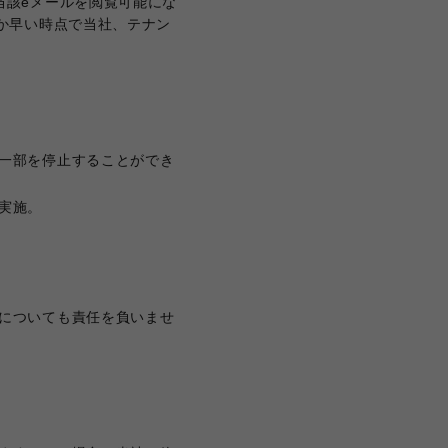
当該eメールを閲覧可能にな
か早い時点で当社、テナン
一部を停止することができ
実施。
についても責任を負いませ