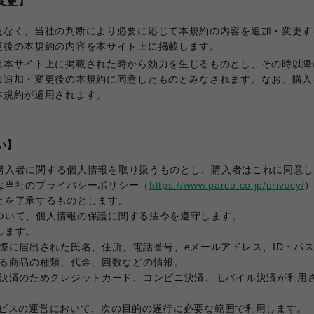
変更】
意なく、当社の判断により必要に応じて本規約の内容を追加・変更す
更後の本規約の内容を本サイト上に掲載します。
は本サイト上に掲載された時から効力を生じるものとし、その時以降
は追加・変更後の本規約に同意したものとみなされます。なお、購入
本規約が適用されます。
い】
購入者に関する個人情報を取り扱うものとし、購入者はこれに同意
は当社のプライバシーポリシー（
https://www.parco.co.jp/privacy/
とを了承するものとします。
ついて、個人情報の保護に関する法令を遵守します。
します。
う際に届出された氏名、住所、電話番号、eメールアドレス、ID・パ
する商品の種類、代金、回数などの情報。
金決済のためクレジットカード、コンビニ決済、モバイル決済が利用
ービスの運営において、次の目的の遂行に必要な範囲で利用します。