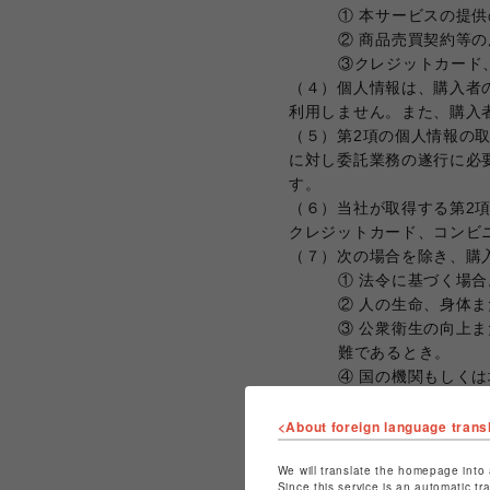
① 本サービスの提
② 商品売買契約等
③クレジットカード
（４）個人情報は、購入者
利用しません。また、購入
（５）第2項の個人情報の
に対し委託業務の遂行に必
す。
（６）当社が取得する第2
クレジットカード、コンビ
（７）次の場合を除き、購
① 法令に基づく場合
② 人の生命、身体
③ 公衆衛生の向上
難であるとき。
④ 国の機関もしく
要がある場合であっ
（８）購入者は、当社に対
<About foreign language trans
止、消去および第三者への
We will translate the homepage into 
Since this service is an automatic tr