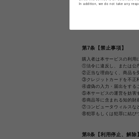
In addition, we do not take any resp
第6条【クッキー等】
当社は、クッキー、ウェブ
広告配信のため使用するも
第7条【禁止事項】
購入者は本サービスの利用
①法令に違反し、または公
②正当な理由なく、商品を
③クレジットカードを不正
④虚偽の入力・届出をする
⑤本サービスの運営を妨害
⑥商品等に含まれる知的財
⑦コンピュータウィルスな
⑧犯罪もしくは犯罪に結び
第8条【利用停止、解除