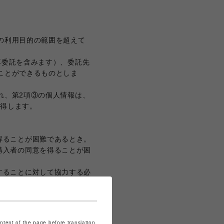
の利用目的の範囲を超えて
再委託を含みます）、委託先
ことができるものとしま
れ、第2項③の個人情報は、
取得します。
得ることが困難であるとき。
購入者の同意を得ることが困
することに対して協力する必
すおそれがあるとき。
、追加または削除、利用の停
ご連絡ください。
ontent of the page before translation.