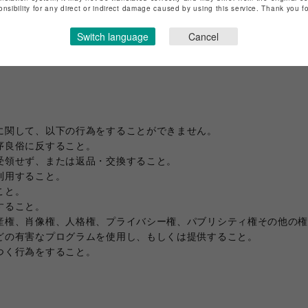
onsibility for any direct or indirect damage caused by using this service. Thank you 
Switch language
Cancel
ビーコン等を利用し、購入者の本サイトへのアクセス情報を収集し
のとします。詳細については当社プライバシーポリシーに記載の通
に関して、以下の行為をすることができません。
序良俗に反すること。
受領せず、または返品・交換すること。
利用すること。
こと。
すること。
産権、肖像権、人格権、プライバシー権、パブリシティ権その他の
どの有害なプログラムを使用し、もしくは提供すること。
つく行為をすること。
】