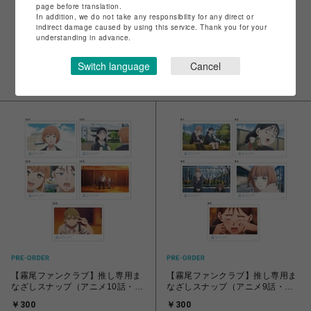
page before translation.
In addition, we do not take any responsibility for any direct or
indirect damage caused by using this service. Thank you for your
understanding in advance.
NEW ARRIVALS
Switch language
Cancel
新着
【霧尾ファンクラブ】推し専用ま
【霧尾ファンクラブ】推し専用ま
なざしスナップ（アニメ10話・全
なざしスナップ（アニメ9話・全5
5種）
種）
￥300
￥300