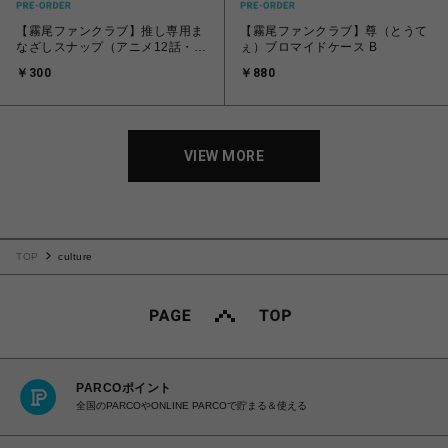
【霧尾ファンクラブ】推し専用ま
【霧尾ファンクラブ】尊（とうて
なざしスナップ（アニメ12話・全
ぇ）ブロマイドケース B
5種）
￥300
￥880
VIEW MORE
TOP
culture
PARCOポイント
全国のPARCOやONLINE PARCOで貯まる＆使える