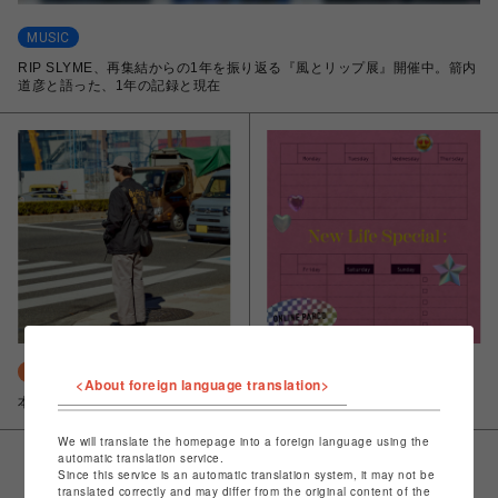
MUSIC
RIP SLYME、再集結からの1年を振り返る『風とリップ展』開催中。箭内
道彦と語った、1年の記録と現在
ENTERTAINMENT
LIFESTYLE
<About foreign language translation>
本日の業務、ザ・森東案件。
新生活に買いたいリスト ８選！
We will translate the homepage into a foreign language using the
automatic translation service.
Since this service is an automatic translation system, it may not be
VIEW MORE
translated correctly and may differ from the original content of the