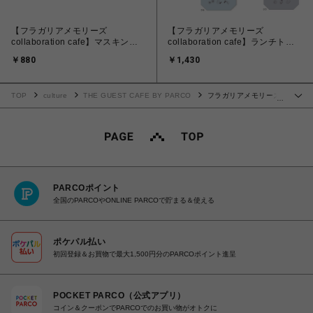
【フラガリアメモリーズ
【フラガリアメモリーズ
collaboration cafe】マスキング
collaboration cafe】ランチトー
テープ
トバッグ
￥880
￥1,430
TOP
culture
THE GUEST CAFE BY PARCO
フラガリアメモリーズ
…
collaboration cafe
PARCOポイント
全国のPARCOやONLINE PARCOで貯まる＆使える
ポケパル払い
初回登録＆お買物で最大1,500円分のPARCOポイント進呈
POCKET PARCO（公式アプリ）
コイン＆クーポンでPARCOでのお買い物がオトクに