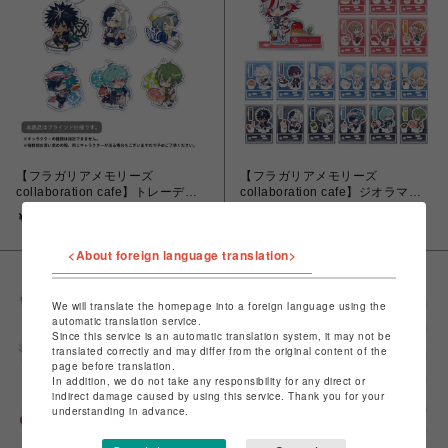
【フラガリアメモリーズ
【フラガリアメモリーズ
collaboration cafe】トレーディ
collaboration cafe】ジオラマア
ング アクリルキーホルダー＜
クリルスタンド
￥660
￥1,320
NOIRブーケ＞
<About foreign language translation>
We will translate the homepage into a foreign language using the
automatic translation service.
Since this service is an automatic translation system, it may not be
translated correctly and may differ from the original content of the
page before translation.
In addition, we do not take any responsibility for any direct or
indirect damage caused by using this service. Thank you for your
understanding in advance.