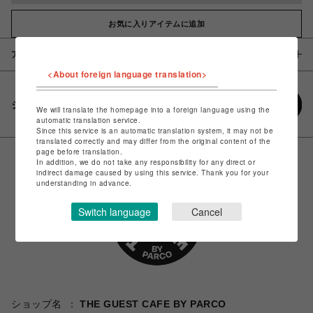
お気に入りアイテムに追加
アイテム説明 / 素材
<About foreign language translation>
シェアする
We will translate the homepage into a foreign language using the
automatic translation service.
Since this service is an automatic translation system, it may not be
translated correctly and may differ from the original content of the
page before translation.
In addition, we do not take any responsibility for any direct or
indirect damage caused by using this service. Thank you for your
understanding in advance.
Switch language
Cancel
ショップ名
THE GUEST CAFE BY PARCO