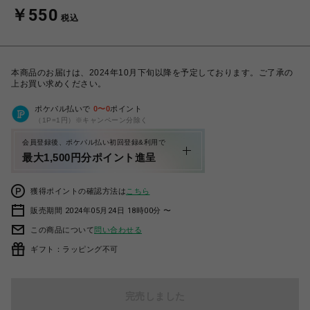
￥550
税込
本商品のお届けは、2024年10月下旬以降を予定しております。ご了承の
上お買い求めください。
ポケパル払いで
0
〜
0
ポイント
（1P=1円）※キャンペーン分除く
会員登録後、ポケパル払い初回登録&利用で
最大1,500円分ポイント進呈
獲得ポイントの確認方法は
こちら
販売期間 2024年05月24日 18時00分 〜
この商品について
問い合わせる
ギフト：ラッピング不可
完売しました