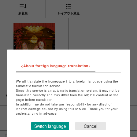
新着順
レイアウト変更
<About foreign language translation>
We will translate the homepage into a foreign language using the
automatic translation service.
『EBIZAZEN』海老坐禅作品集
Since this service is an automatic translation system, it may not be
translated correctly and may differ from the original content of the
￥4,950
page before translation.
In addition, we do not take any responsibility for any direct or
indirect damage caused by using this service. Thank you for your
understanding in advance.
Switch language
Cancel
TOP
culture
PARCO出版
EBIZAZEN