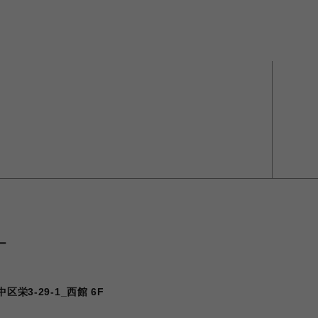
ー
栄3-29-1_西館 6F