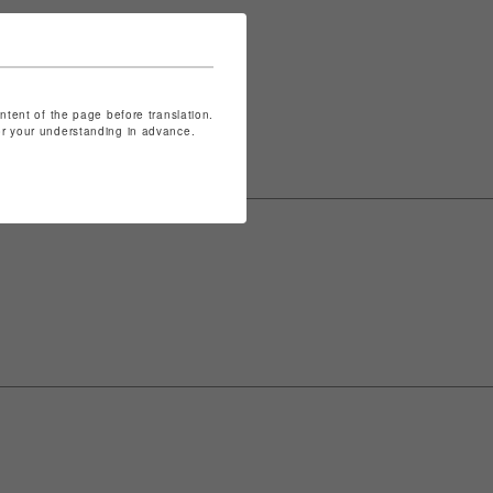
表記は
こちら
ontent of the page before translation.
for your understanding in advance.