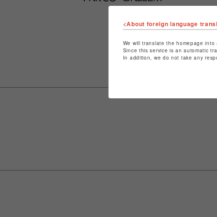
<About foreign language trans
We will translate the homepage into 
Since this service is an automatic tr
In addition, we do not take any resp