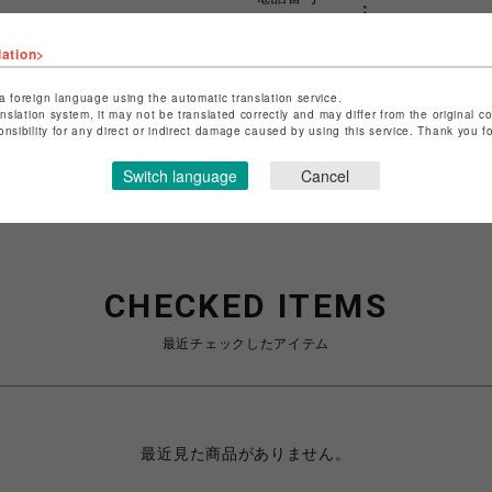
lation>
ショップお問い合わせは
こちら
特定商取引法など法令に基づく
a foreign language using the automatic translation service.
anslation system, it may not be translated correctly and may differ from the original c
onsibility for any direct or indirect damage caused by using this service. Thank you 
Switch language
Cancel
CHECKED ITEMS
最近チェックしたアイテム
最近見た商品がありません。