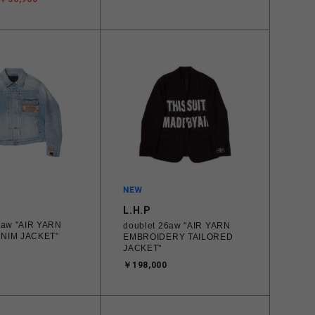
L.H.P
6aw "AIR YARN
doublet 26aw "AIR YARN
NIM JACKET"
EMBROIDERY TAILORED
JACKET"
￥198,000