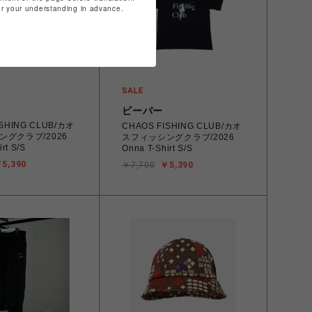
for your understanding in advance.
ビーバー
ISHING CLUB/カオ
CHAOS FISHING CLUB/カオ
ングクラブ/2026
スフィッシングクラブ/2026
rt S/S
Onna T-Shirt S/S
5,390
￥7,700
￥5,390