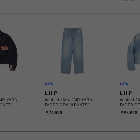
L.H.P
L.H.P
"AIR YARN
doublet 26aw "AIR YARN
doublet 2
CKET"
FADED DENIM PANTS"
FADED DE
￥74,800
￥97,900