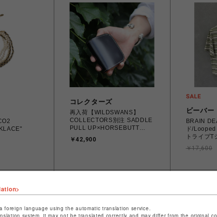
コレクターズ
ビーバー
再入荷【WILDSWANS】
COLLECTORS別注 SADDLE
"CO2
BRAIN 
PULL UP×HORSEBUTT
KLACE"
ド/Looped S
STRIP CASA
トライプT
￥42,900
￥17,600
lation>
a foreign language using the automatic translation service.
anslation system, it may not be translated correctly and may differ from the original c