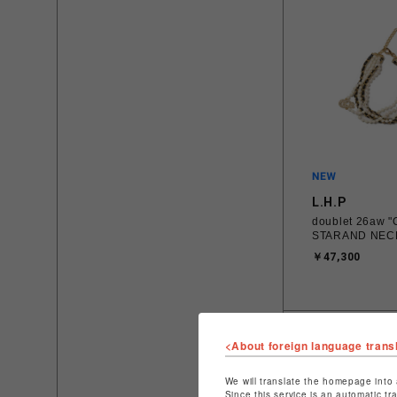
L.H.P
doublet 26aw 
STARAND NEC
￥47,300
<About foreign language trans
We will translate the homepage into 
Since this service is an automatic tr