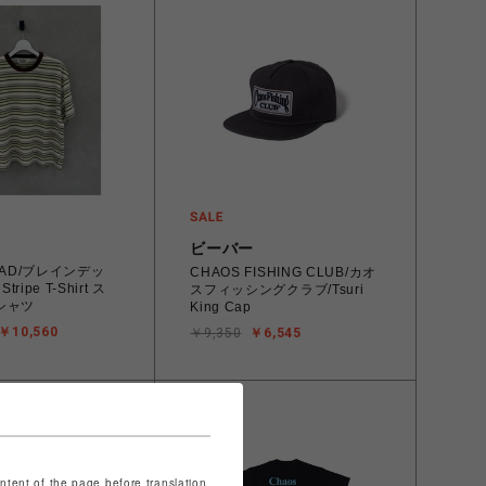
ビーバー
DEAD/ブレインデッ
CHAOS FISHING CLUB/カオ
tripe T-Shirt ス
スフィッシングクラブ/Tsuri
シャツ
King Cap
￥10,560
￥9,350
￥6,545
ontent of the page before translation.