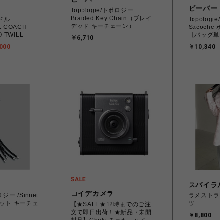
ビーバー
Topologie/トポロジー
Braided Key Chain（ブレイ
ードル
Topologi
デッド キーチェーン）
E COACH
Sacoch
O TWILL
【バッグ単体
￥6,710
000
￥10,340
スパイラ
コイデカメラ
ロジー /Sinnet
ラメストラ
シネット キーチェ
ツ
【★SALE★12時までのご注
文で即日出荷！★新品・未開
￥8,800
封品】Cheki チェキ ハイブ