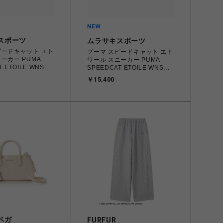
スポーツ
ムラサキスポーツ
ピードキャット エト
プーマ スピードキャット エト
ーカー PUMA
ワール スニーカー PUMA
T ETOILE WNS
SPEEDCAT ETOILE WNS
-Chocolate
PUMA Black 23.0㎝～25.0㎝
￥15,400
3.0cm～25.0㎝
407673_02 4070032779683
3 4070033914915
【送料無料 北海道/沖縄/離島
 北海道/沖縄/離島
を除く】
ベガ
FURFUR