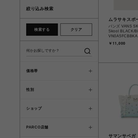
絞り込み検索
ムラサキスポ
バンズ VANS SK
検索する
クリア
Skool BLACK/
VN0A5FCBBK
ケートオールドスクー
￥11,000
㎝～28.0㎝ ス
シューズ 019490
【送料無料 北海
を除く】
価格帯
性別
ショップ
PARCO店舗
サマンサベガ