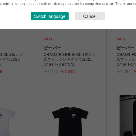
onsibility for any direct or indirect damage caused by using this service. Thank you 
Switch language
Cancel
ビーバー
ビーバー
NG CLUB/カオ
CHAOS FISHING CLUB/カオ
CHAOS F
ラブ/2026
スフィッシングクラブ/2026
スフィッシ
S
Onna T-Shirt S/S
Onna T-Shi
0
￥7,700
￥5,390
￥7,700
￥