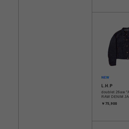
L.H.P
doublet 26aw 
RAW DENIM JA
￥75,900