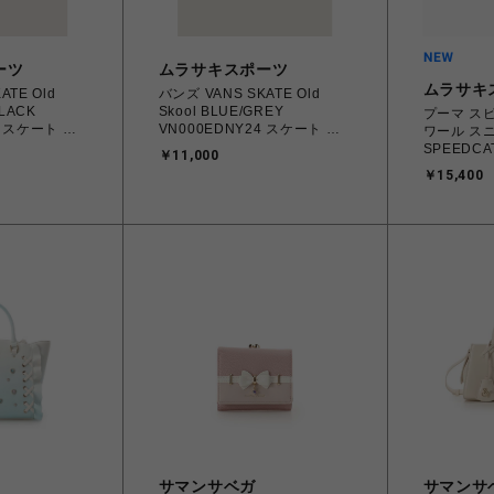
ーツ
ムラサキスポーツ
ムラサキ
ATE Old
バンズ VANS SKATE Old
BLACK
Skool BLUE/GREY
プーマ ス
A スケート ス
VN000EDNY24 スケート ス
ワール スニ
ル 26.0
ケートオールドスクール 26.0
SPEEDCA
￥11,000
ニーカー メンズ
㎝～28.0㎝ スニーカー メンズ
Misty Pink
￥15,400
1608899
シューズ 0198266485218
Fondue 2
道/沖縄/離島
【送料無料 北海道/沖縄/離島
407673_0
を除く】
【送料無料
を除く】
サマンサベガ
サマンサ