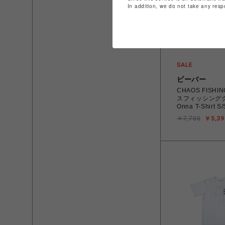
In addition, we do not take any resp
ビーバー
CHAOS FISHI
スフィッシングク
Onna T-Shirt S/
￥7,700
￥5,39