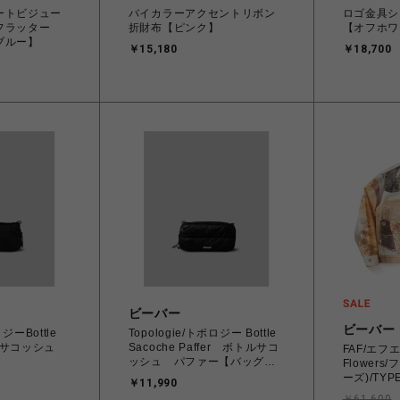
ートビジュー
バイカラーアクセントリボン
ロゴ金具シ
フラッター
折財布【ピンク】
【オフホワ
ブルー】
￥15,180
￥18,700
ビーバー
ビーバー
ロジーBottle
Topologie/トポロジー Bottle
トルサコッシュ
Sacoche Paffer ボトルサコ
FAF/エフエ
ッシュ パファー【バッグ単
Flower
体】
ーズ)/TYPE
￥11,990
Jacket -Fo
￥61,600