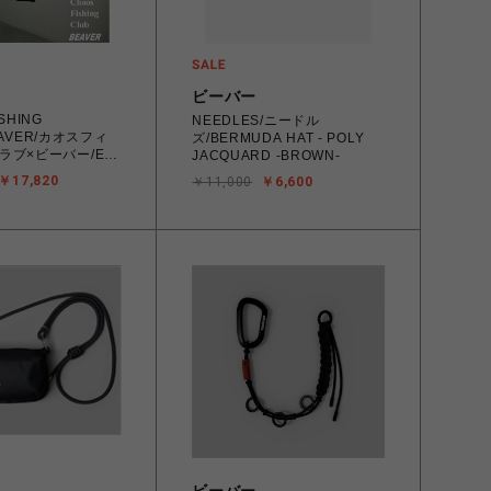
ビーバー
SHING
NEEDLES/ニードル
EAVER/カオスフィ
ズ/BERMUDA HAT - POLY
ラブ×ビーバー/EX
JACQUARD -BROWN-
r Pants
￥17,820
￥11,000
￥6,600