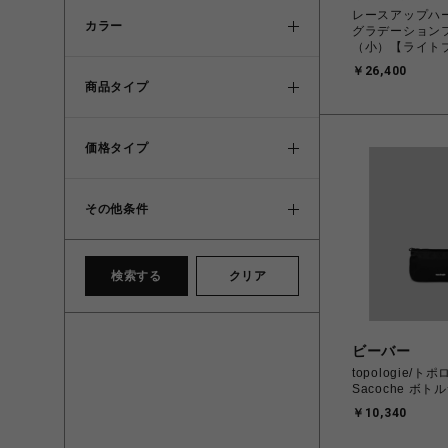
レースアップハ
カラー
グラデーション
（小）【ライト
￥26,400
商品タイプ
価格タイプ
その他条件
検索する
クリア
ビーバー
topologie/トポ
Sacoche ボ
￥10,340