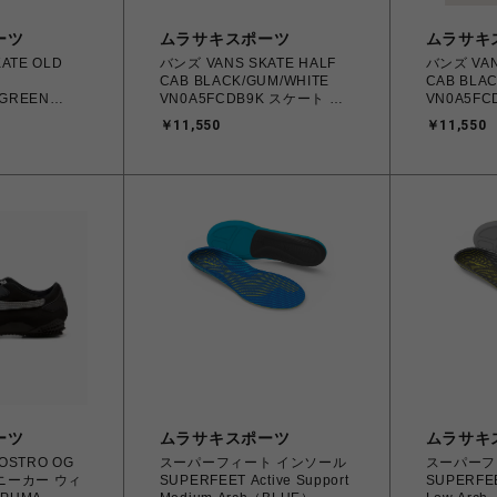
ーツ
ムラサキスポーツ
ムラサキ
ATE OLD
バンズ VANS SKATE HALF
バンズ VAN
CAB BLACK/GUM/WHITE
CAB BLA
/GREEN
VN0A5FCDB9K スケート ハ
VN0A5F
WH スケートオ
ーフキャブ 26.0cm～28.0㎝
ーフキャブ 2
￥11,550
￥11,550
スニーカー メンズ シューズ
スニーカー
カー メンズ シ
0198266501567 【送料無料
0194901
485331 【北
北海道/沖縄/離島を除く】
北海道/沖
着払い】
ーツ
ムラサキスポーツ
ムラサキ
OSTRO OG
スーパーフィート インソール
スーパーフ
ーカー ウィ
SUPERFEET Active Support
SUPERFEET Active S