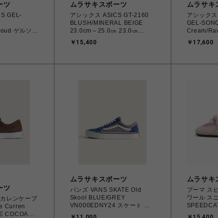
ーツ
ムラサキスポーツ
ムラサキ
S GEL-
アシックス ASICS GT-2160
アシックス 
BLUSH/MINERAL BEIGE
GEL-SON
Cloud ゲルソノ
23.0cm～25.0㎝ 23.0㎝
Cream/Ra
0㎝ 23.0㎝
1203A320.700
24.5㎝ 12
￥15,400
￥17,600
4571633253669 レディース
4571633
412 ユニセック
スニーカー スポーツスタイル
スニーカー
スポーツスタイ
【送料無料 北海道/沖縄/離島
【送料無料
を除く】
を除く】
ムラサキスポーツ
ムラサキ
ーツ
バンズ VANS SKATE Old
プーマ ス
Skool BLUE/GREY
ワール スニ
 カレンケープ
VN000EDNY24 スケート ス
SPEEDCA
e Curren
ケートオールドスクール 26.0
Misty Pink
GE COCOA
￥11,000
￥15,400