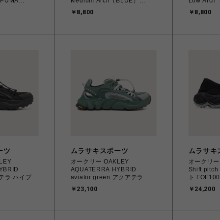
Medium Arch（BLUE）
Low Arc
ver 23.0cm
INSOLE 21.0cm～30.0cm B
21.0cm～30.0
￥8,800
￥8,800
0_17
サイズ 21.0cm～23.0cm 正規
21.0cm～
854 【送料無料
品 863018251914【税込み
8630182
島を除く】
10,000円以下 送料1,100円 北
10,000円
海道/沖縄/離島着払い】
海道/沖縄
ーツ
ムラサキスポーツ
ムラサキ
LEY
オークリー OAKLEY
オークリー O
YBRID
AQUATERRA HYBRID
Shift pit
クアテラ ハイブリ
aviator green アクアテラ ハ
ト FOF100
8.0cm メンズ
イブリッド 26.0cm～28.0cm
～28.0cm メン
￥23,100
￥24,200
ーズ サンダル
メンズ スニーカー シューズ
シューズ 
084【送料無料
サンダル
8056153
島を除く】
8056153895057【送料無料
北海道/沖
北海道/沖縄/離島を除く】