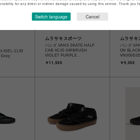
onsibility for any direct or indirect damage caused by using this service. Thank you 
Switch language
Cancel
ムラサキスポーツ
ムラサキ
バンズ VANS SKATE HALF
バンズ VANS
CAB ACID AIRBRUSH
ON BLAC
/GEL-1130
VIOLET PURPLE
VN000EG
 Grey
VN0A5FCDCPU スケート ハ
リップオン 2
￥11,550
￥9,350
ーフキャブ 26.0cm～28.0㎝
スニーカー
スニーカー メンズ シューズ
0198266
0198266502779 【送料無料
縄/離島 着
北海道/沖縄/離島を除く】