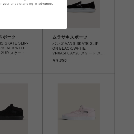
for your understanding in advance.
スポーツ
ムラサキスポーツ
 SKATE SLIP-
バンズ VANS SKATE SLIP-
K/BLACK/RED
ON BLACK/WHITE
52UR スケート ス
VN0A5FCAY28 スケート スリ
6.0cm～28.0㎝
ップオン 23.0cm～28.5㎝ ス
￥9,350
 メンズ シューズ
ニーカー メンズ シューズ
486857 【北海道/沖
0194905580689 【北海道/沖
払い】
縄/離島 着払い】