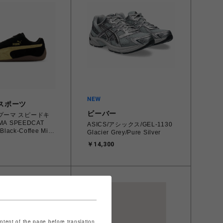
スポーツ
ビーバー
 スピードキ
A SPEEDCAT
ASICS/アシックス/GEL-1130
lack-Coffee Milk
Glacier Grey/Pure Silver
5.0cm 398846-91
￥14,300
801821 【送料無料
縄/離島を除く】
ontent of the page before translation.