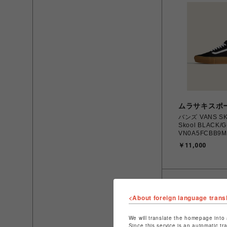
ムラサキスポ
バンズ VANS SK
Skool BLACK/
VN0A5FCBB9
ケートオールドスクー
￥11,000
㎝～28.0㎝ ス
レディース シュ
0194905588
北海道/沖縄/離
<About foreign language trans
We will translate the homepage into 
Since this service is an automatic tr