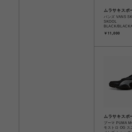
ムラサキスポ
バンズ VANS SK
SKOOL
BLACK/BLACK
VN000EDNG
￥11,000
ールドスクール 26.0cm～
28.0㎝ スニー
ューズ 0198266
海道/沖縄/離島 
ムラサキスポ
プーマ PUMA M
モストロ OG スニ