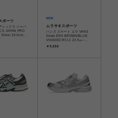
スポーツ
ムラサキスポーツ
 アシックス ジャパ
CS JAPAN PRO
バンズ スケート エラ VANS
e Silver 26.0cm～
Skate ERA BROWN/BLUE
03B205.001
VN000ECRCL1 23.5㎝～
068224 メンズ スニ
28.0㎝ スニーカー メンズ レ
￥9,350
ーツスタイル 【送
ディース シューズ
海道/沖縄/離島を除
0198266445786 【北海道/沖
縄/離島 着払い】