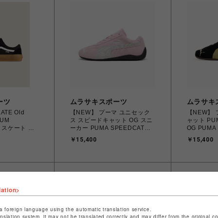
ーツ
ムラサキスポーツ
ムラサキ
ATE Old
【NEW】 プーマ ユニセック
【NEW】 プーマ
GUM
ス スピードキャット OG スニ
ャット PUM
M スケート ス
ーカー PUMA SPEEDCAT
OG PUMA B
ル 23.5
OG ウィメンズ シューズ
23.0cm～2
￥15,400
￥15,400
ニーカー メンズ
Whisp Of Pink-PUMA White
4069162
ーズ
23.0cm～25.0cm 398846_04
北海道/沖
708 【送料無料
4067982462857 【送料無料
島を除く】
北海道/沖縄/離島を除く】
lation>
a foreign language using the automatic translation service.
anslation system, it may not be translated correctly and may differ from the original c