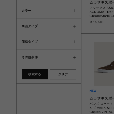
ムラサキスポ
アシックス ASIC
カラー
SONOMA TR62
Cream/Storm 
マ 23.0cm～25.
￥16,500
1203A734.102
商品タイプ
4571633264
ス スニーカー 
ル 【送料無料 北海道/沖縄/離
島を除く】
価格タイプ
その他条件
検索する
クリア
ムラサキスポ
バンズ スケート
ルズ VANS Skat
Caples VINTA