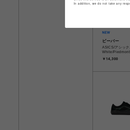
In addition, we do not take any resp
ビーバー
ASICS/アシックス
White/Piedmont
￥14,300