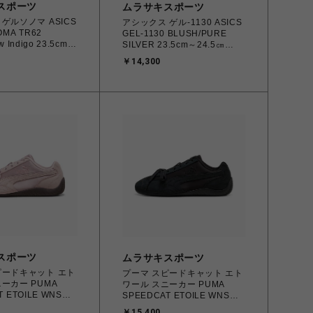
スポーツ
ムラサキスポーツ
ゲルソノマ ASICS
アシックス ゲル-1130 ASICS
OMA TR62
GEL-1130 BLUSH/PURE
w Indigo 23.5cm～
SILVER 23.5cm～24.5㎝
03A876.100
1203A609.700
￥14,300
244131 レディース
4571633242793 レディース
 スポーツスタイル
スニーカー スポーツスタイル
 北海道/沖縄/離島
【送料無料 北海道/沖縄/離島
を除く】
スポーツ
ムラサキスポーツ
ピードキャット エト
プーマ スピードキャット エト
ーカー PUMA
ワール スニーカー PUMA
T ETOILE WNS
SPEEDCAT ETOILE WNS
-Chocolate
PUMA Black 23.0㎝～25.0㎝
￥15,400