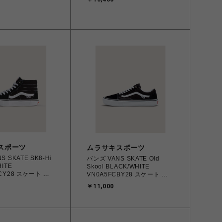
3.0cm～25.0㎝
407673_02 4070032779683
3 4070033914915
【送料無料 北海道/沖縄/離島
 北海道/沖縄/離島
を除く】
スポーツ
ムラサキスポーツ
 SKATE SK8-Hi
バンズ VANS SKATE Old
ITE
Skool BLACK/WHITE
CY28 スケート ス
VN0A5FCBY28 スケート ス
㎝
ケートオールドスクール 23.5
￥11,000
 メンズ シューズ
㎝～28.0㎝ スニーカー メンズ
568090 【送料無料
レディース シューズ
縄/離島を除く】
0194905586605 【送料無料
北海道/沖縄/離島を除く】