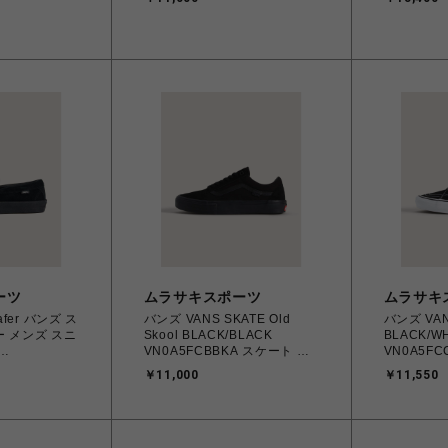
㎝～28.0㎝ スニーカー メンズ
Fondue 2
 26.0㎝～
シューズ 0198266485218
407673_0
カー メンズ シ
【送料無料 北海道/沖縄/離島
【送料無料
422336 【送
を除く】
を除く】
沖縄/離島を除
ーツ
ムラサキスポーツ
ムラサキ
oafer バンズ ス
バンズ VANS SKATE Old
バンズ VANS
 メンズ スニ
Skool BLACK/BLACK
BLACK/WH
VN0A5FCBBKA スケート ス
VN0A5FC
25.0cm～
ケートオールドスクール 26.0
ケートハイ 25.5㎝～28.0
￥11,000
￥11,550
㎝～28.0㎝ スニーカー メンズ
スニーカー
118 【送料無料
シューズ 0194901608899
0194905
島を除く】
【送料無料 北海道/沖縄/離島
北海道/沖
を除く】