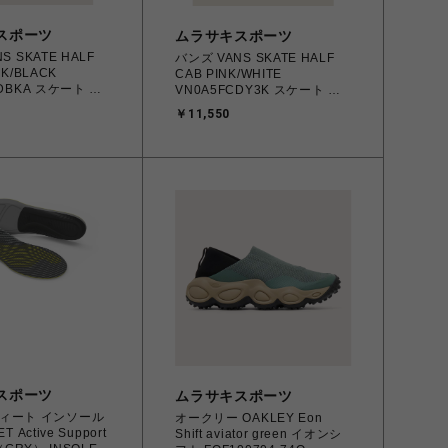
スポーツ
ムラサキスポーツ
S SKATE HALF
バンズ VANS SKATE HALF
CK/BLACK
CAB PINK/WHITE
CDBKA スケート ハ
VN0A5FCDY3K スケート ハ
3.5cm～28.0㎝
ーフキャブ 23.0cm～25.0㎝
￥11,550
 メンズ シューズ
スニーカー レディース シュー
610830 【送料無料
ズ スケボー スケートボード
縄/離島を除く】
0198266502656 【送料無料
北海道/沖縄/離島を除く】
スポーツ
ムラサキスポーツ
ィート インソール
オークリー OAKLEY Eon
upport
Shift aviator green イオンシ