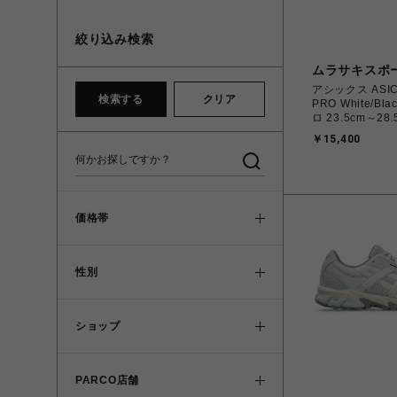
絞り込み検索
ムラサキスポ
アシックス ASIC
検索する
クリア
PRO White/B
ロ 23.5cm～28
1201A978.100
￥15,400
45504570710
ィース スニーカ
ード 【送料無料 北海道/沖縄/
離島を除く】
価格帯
性別
ショップ
PARCO店舗