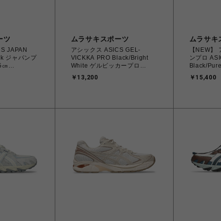
ーツ
ムラサキスポーツ
ムラサキ
S JAPAN
アシックス ASICS GEL-
【NEW】
lack ジャパンプ
VICKKA PRO Black/Bright
ンプロ ASI
.5㎝
White ゲルビッカープロ
Black/Pur
26.0cm～28.0㎝
28.0㎝ 12
￥13,200
￥15,400
79 メンズ レデ
1201A486.006
4573690
ー スケートボ
4570158997553 メンズ スニ
ーカー スポ
ーカー スケートボード 【送料
料無料 北
無料 北海道/沖縄/離島を除
く】
く】