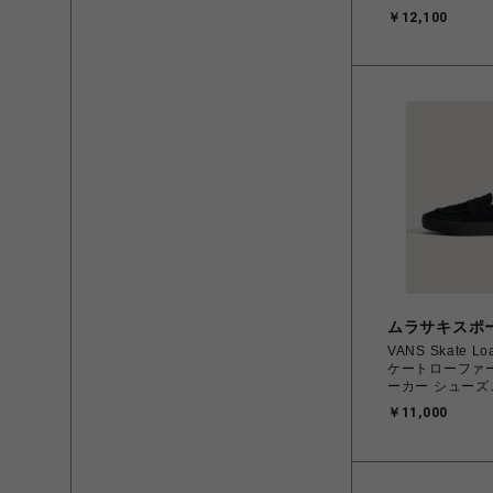
VN0A5FCDB2U
￥12,100
28.0㎝ スニー
ューズ 0198266
料無料 北海道/
く】
ムラサキスポ
VANS Skate L
ケートローファー
ーカー シューズ
BLACK/BLACK 
￥11,000
29.0cm VN000VA6BKA
0198266309
北海道/沖縄/離