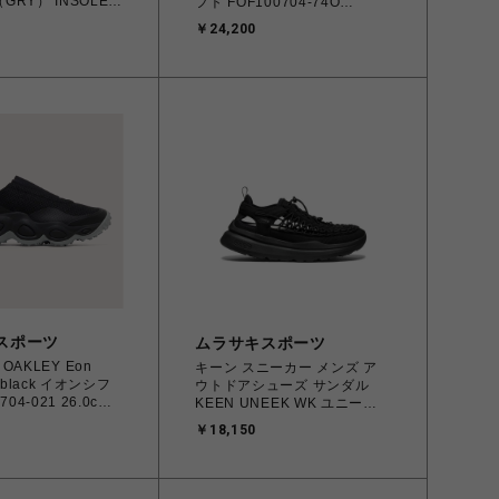
h（GRY） INSOLE
フト FOF100704-74O
cm Bサイズ
26.0cm～28.0cm メンズ スニ
￥24,200
23.0cm 正規品
ーカー シューズ サンダル
51464【税込み
8056153912631【送料無料
以下 送料1,100円 北
北海道/沖縄/離島を除く】
/離島着払い】
スポーツ
ムラサキスポーツ
AKLEY Eon
キーン スニーカー メンズ ア
ch black イオンシフ
ウトドアシューズ サンダル
704-021 26.0cm
KEEN UNEEK WK ユニーク
ズ スニーカー
ダブルケー Black/Black
￥18,150
サンダル
26.0cm～28.0cm 1030271
912471【送料無料
MM1 【送料無料 北海道/沖縄/
縄/離島を除く】
離島を除く】