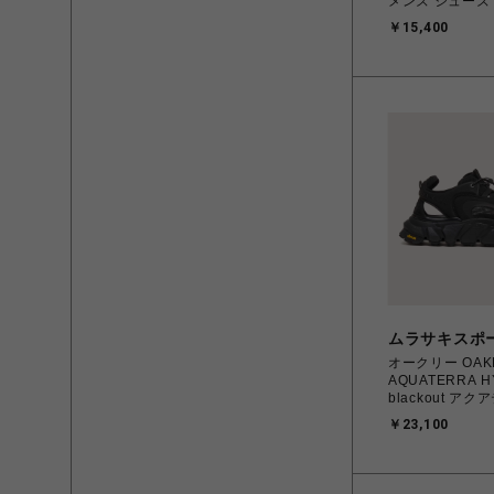
メンズ シューズ PUMA
Black-PUMA Sil
￥15,400
～25.0㎝ 39733
4069157788
北海道/沖縄/離
ムラサキスポ
オークリー OAK
AQUATERRA H
blackout ア
ッド 26.0cm～2
￥23,100
スニーカー シュ
8056153611
北海道/沖縄/離