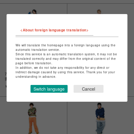
<About foreign language translation>
We will translate the homepage into a foreign language using the
automatic translation service.
Since this service is an automatic translation system, it may not be
translated correctly and may differ from the original content of the
page before translation.
In addition, we do not take any responsibility for any direct or
indirect damage caused by using this service. Thank you for your
7ORDER | アクリルスタンド(長
7ORDER | アクリルスタンド(萩
understanding in advance.
妻怜央)
谷慧悟)
￥1,650
￥1,650
Switch language
Cancel