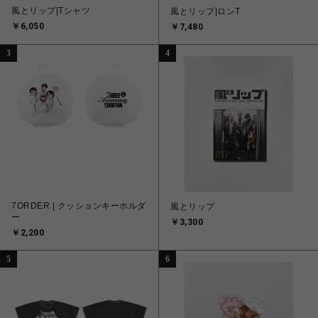
風とリップ|Tシャツ
風とリップ|ロンT
￥6,050
￥7,480
3
4
7ORDER | クッションキーホルダ
風とリップ
ー
￥3,300
￥2,200
5
6