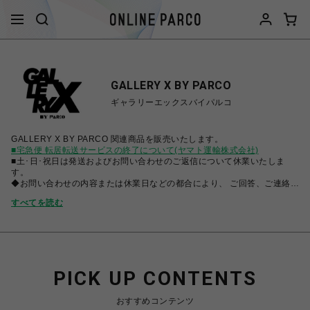
GALLERY X BY PARCO
ギャラリーエックスバイパルコ
GALLERY X BY PARCO 関連商品を販売いたします。
■宅急便 転居転送サービスの終了について(ヤマト運輸株式会社)
■土･日･祝日は発送およびお問い合わせのご返信について休業いたしま
す。
◆お問い合わせの内容または休業日などの都合により、 ご回答、ご連絡に
時間を要する場合、また内容によってはご回答できない場合も ありますの
すべてを読む
で予めご了承ください。
◆商品ごとに発送時期が分かれて設定されてる場合がございます。 各商品
を合わせてご購入いただいた場合、同一区分はまとめての発送、 別区分の
場合はそれぞれのお届け予定に合わせて発送されます。 予めご注意くださ
い。
◆同時に多数ご購入頂く場合、システム要因により エラーとなってしまう
場合がございます。 時間を空けて再度ご購入いただきますようお願いいた
PICK UP CONTENTS
します。
おすすめコンテンツ