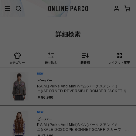
詳細検索
カテゴリー
絞り込む
新着順
レイアウト変更
ビーバー
P.A.M.(Perks And Mini)/パム(パークスアンドミ
ニ)/ADORNED REVERSIBLE BOMBER JACKET リバ
ーシブルボンバージャケット
￥86,900
ビーバー
P.A.M.(Perks And Mini)/パム(パークスアンドミ
ニ)/KALEIDOSCOPE BONNET SCARF スカーフ マ
フラー