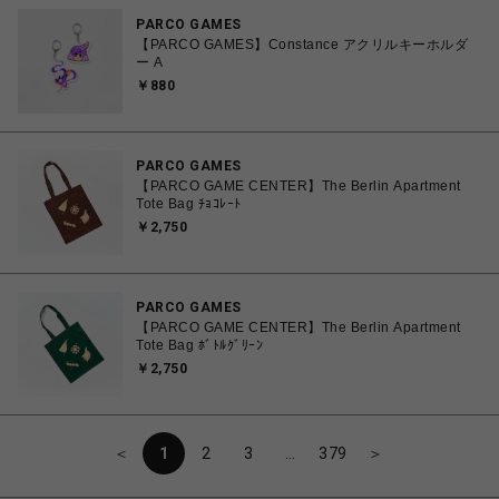
PARCO GAMES
【PARCO GAMES】Constance アクリルキーホルダ
ー A
￥880
PARCO GAMES
【PARCO GAME CENTER】The Berlin Apartment
Tote Bag ﾁｮｺﾚｰﾄ
￥2,750
PARCO GAMES
【PARCO GAME CENTER】The Berlin Apartment
Tote Bag ﾎﾞﾄﾙｸﾞﾘｰﾝ
￥2,750
＜
1
2
3
…
379
＞