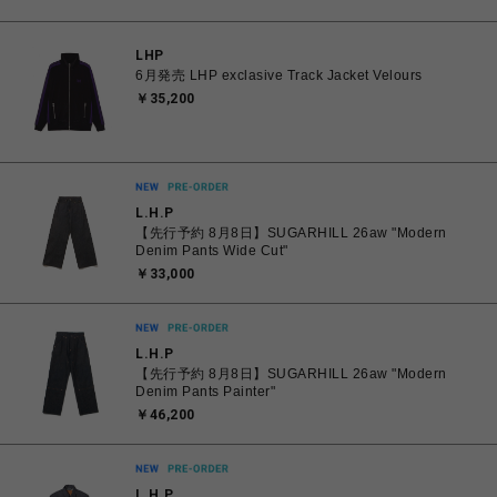
LHP
6月発売 LHP exclasive Track Jacket Velours
￥35,200
L.H.P
【先行予約 8月8日】SUGARHILL 26aw "Modern
Denim Pants Wide Cut"
￥33,000
L.H.P
【先行予約 8月8日】SUGARHILL 26aw "Modern
Denim Pants Painter"
￥46,200
L.H.P