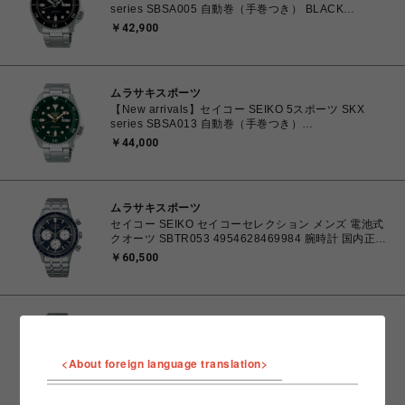
series SBSA005 自動巻（手巻つき） BLACK
4954628452795 腕時計 国内正規品 【送料無料 北海
￥42,900
道/沖縄/離島除く】
ムラサキスポーツ
【New arrivals】セイコー SEIKO 5スポーツ SKX
series SBSA013 自動巻（手巻つき）
4954628452832 腕時計 国内正規品 【送料無料 北海
￥44,000
道/沖縄/離島除く】
ムラサキスポーツ
セイコー SEIKO セイコーセレクション メンズ 電池式
クオーツ SBTR053 4954628469984 腕時計 国内正規
品 【送料無料 北海道/沖縄/離島除く】
￥60,500
ムラサキスポーツ
セイコー SEIKO セイコーセレクション メンズ 電池式
クオーツ SBTR055 4954628470003 腕時計 国内正規
<About foreign language translation>
品 【送料無料 北海道/沖縄/離島除く】
￥60,500