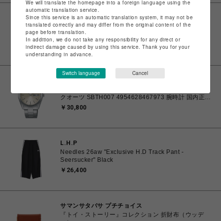
We will translate the homepage into a foreign language using the
automatic translation service.
Since this service is an automatic translation system, it may not be
ムラサキスポーツ
translated correctly and may differ from the original content of the
セイコー SEIKO セイコーセレクション メンズ 電池式
page before translation.
クオーツ SBTH011 4954628467997 腕時計 国内正規
In addition, we do not take any responsibility for any direct or
品 【送料無料 北海道/沖縄/離島除く】
￥30,800
indirect damage caused by using this service. Thank you for your
understanding in advance.
Switch language
Cancel
ムラサキスポーツ
セイコー SEIKO セイコーセレクション メンズ 電池式
クオーツ SBTH007 4954628467973 腕時計 国内正規
品 【送料無料 北海道/沖縄/離島除く】
￥30,800
L.H.P
Needles 26aw "Exclusive H.D Track Pant -
Seersucker" Black
￥26,400
サマンサタバサ プチチョイス
『トイ・ストーリー』コレクション 折財布（ウッデ