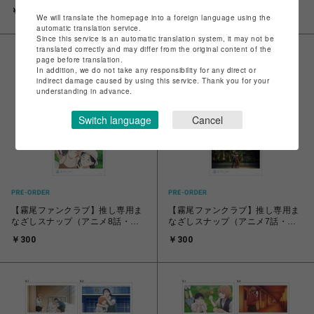
5種）
種）
￥300
￥300
We will translate the homepage into a foreign language using the
automatic translation service.
Since this service is an automatic translation system, it may not be
translated correctly and may differ from the original content of the
page before translation.
In addition, we do not take any responsibility for any direct or
indirect damage caused by using this service. Thank you for your
understanding in advance.
Switch language
Cancel
【霧尾ファンクラブ】推し専用ま
【霧尾ファンクラブ】推し専用ま
なざしスナップ（アニメ8話・全5
なざしスナップ（アニメ7話・全5
種）
種）
￥300
￥300