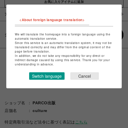
お気に入りアイテムに追加
アイテム説明 / 素材
<About foreign language translation>
We will translate the homepage into a foreign language using the
シェアする
automatic translation service.
Since this service is an automatic translation system, it may not be
translated correctly and may differ from the original content of the
page before translation.
In addition, we do not take any responsibility for any direct or
indirect damage caused by using this service. Thank you for your
understanding in advance.
Switch language
Cancel
ショップ名
PARCO出版
店舗名
culture
特定商取引法など法令に基づく表記は
こちら