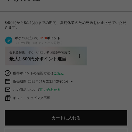
8/8(土)から8/12(水)までの期間、夏期休業のため発送を休止させていただ
きます。
ポケパル払いで
0
〜
0
ポイント
（1P=1円）※キャンペーン分除く
会員登録後、ポケパル払い初回登録&利用で
最大1,500円分ポイント進呈
獲得ポイントの確認方法は
こちら
販売期間 2025年01月22日 12時00分 〜
この商品について
問い合わせる
ギフト：ラッピング不可
カートに入れる