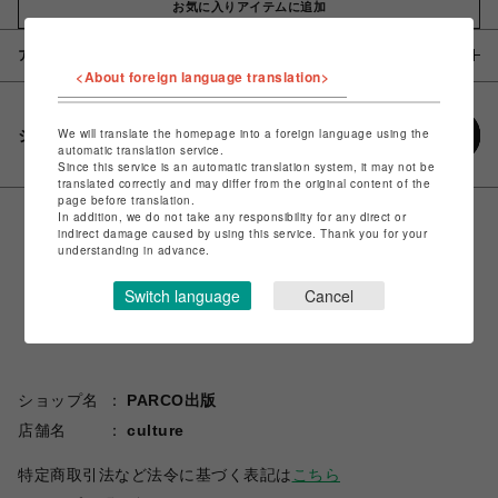
お気に入りアイテムに追加
アイテム説明 / 素材
<About foreign language translation>
We will translate the homepage into a foreign language using the
シェアする
automatic translation service.
Since this service is an automatic translation system, it may not be
translated correctly and may differ from the original content of the
page before translation.
In addition, we do not take any responsibility for any direct or
indirect damage caused by using this service. Thank you for your
understanding in advance.
Switch language
Cancel
ショップ名
PARCO出版
店舗名
culture
特定商取引法など法令に基づく表記は
こちら