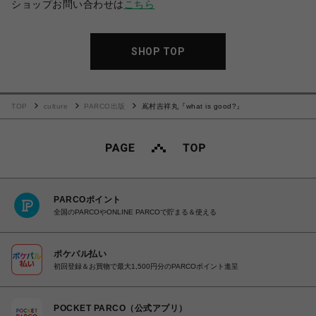
ショップお問い合わせは
こちら
SHOP TOP
TOP
culture
PARCO出版
嶌村吉祥丸『what is good?』
PARCOポイント
全国のPARCOやONLINE PARCOで貯まる＆使える
ポケパル払い
初回登録＆お買物で最大1,500円分のPARCOポイント進呈
POCKET PARCO（公式アプリ）