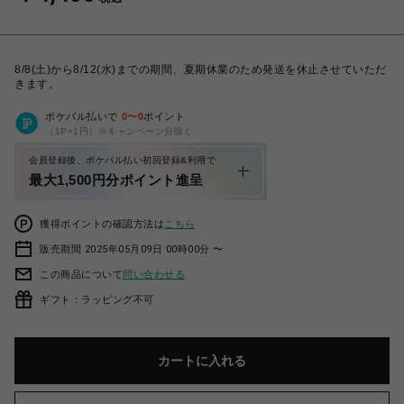
8/8(土)から8/12(水)までの期間、夏期休業のため発送を休止させていただ
きます。
ポケパル払いで
0
〜
0
ポイント
（1P=1円）※キャンペーン分除く
会員登録後、ポケパル払い初回登録&利用で
最大1,500円分ポイント進呈
獲得ポイントの確認方法は
こちら
販売期間 2025年05月09日 00時00分 〜
この商品について
問い合わせる
ギフト：ラッピング不可
カートに入れる