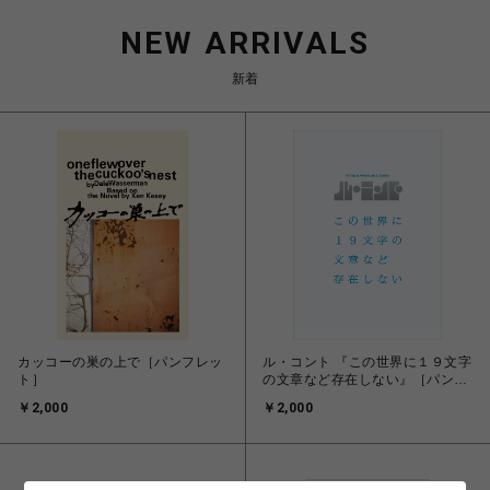
NEW ARRIVALS
新着
カッコーの巣の上で［パンフレッ
ル・コント 『この世界に１９文字
ト］
の文章など存在しない』［パンフ
レット］
￥2,000
￥2,000