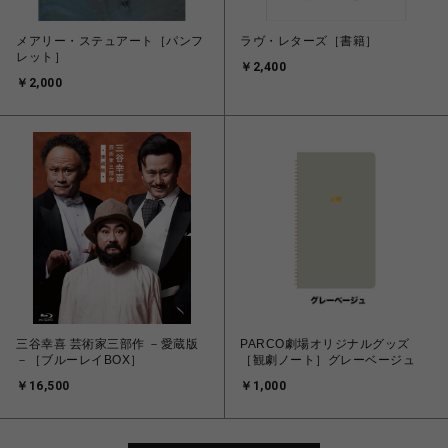
メアリー・ステュアート［パンフ
ラヴ・レターズ［書籍］
レット］
￥2,400
￥2,000
三谷幸喜 芸術家三部作 －愛蔵版
PARCO劇場オリジナルグッズ
－［ブルーレイBOX］
［観劇ノート］グレーベージュ
￥16,500
￥1,000