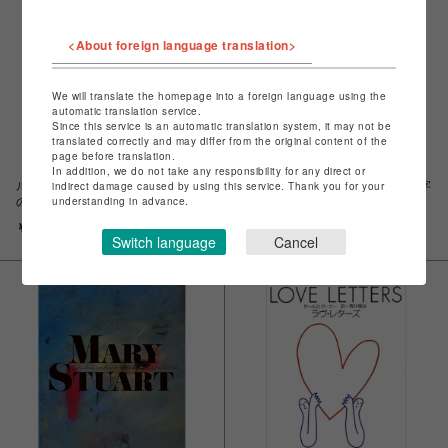
<About foreign language translation>
We will translate the homepage into a foreign language using the
automatic translation service.
Since this service is an automatic translation system, it may not be
translated correctly and may differ from the original content of the
page before translation.
In addition, we do not take any responsibility for any direct or
indirect damage caused by using this service. Thank you for your
ル・コント 『この世界に１９文字
ル・コント 『この世界に１９文字
understanding in advance.
の文章など存在しない』［スライ
の文章など存在しない』［コラー
ドパズル］
ジュシールセット］
￥2,000
￥1,000
Switch language
Cancel