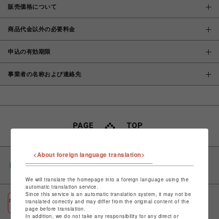
販売価格について
商品代金以外の必要料金
申込の有効期限
事業者の名称および連絡先
<About foreign language translation>
PARCOポイント
全国のPARCOやONLINE PARCOで貯まる＆使える
We will translate the homepage into a foreign language using the
automatic translation service.
Since this service is an automatic translation system, it may not be
ポケパル払い
translated correctly and may differ from the original content of the
初回登録＆お買物で最大1,500円分のPARCOポイント進呈
page before translation.
In addition, we do not take any responsibility for any direct or