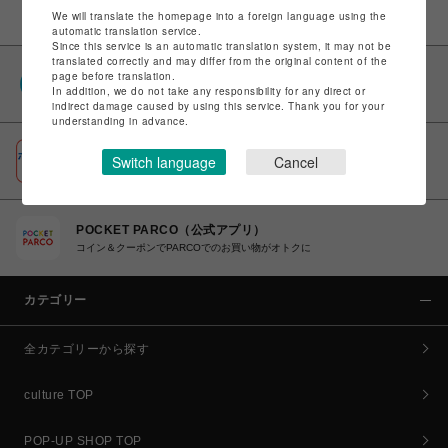
We will translate the homepage into a foreign language using the
automatic translation service.
Since this service is an automatic translation system, it may not be
translated correctly and may differ from the original content of the
PARCOポイント
page before translation.
In addition, we do not take any responsibility for any direct or
全国のPARCOやONLINE PARCOで貯まる＆使える
indirect damage caused by using this service. Thank you for your
understanding in advance.
ポケパル払い
Switch language
Cancel
初回登録＆お買物で最大1,500円分のPARCOポイント進呈
POCKET PARCO（公式アプリ）
コイン＆クーポンでPARCOでのお買い物がオトクに
カテゴリー
全カテゴリーから探す
culture TOP
POP-UP SHOP TOP