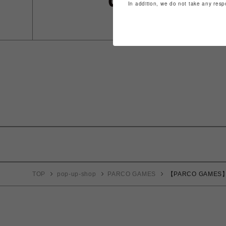
In addition, we do not take any resp
TOP
pop-up-shop
PARCO GAMES
【PARCO GAMES