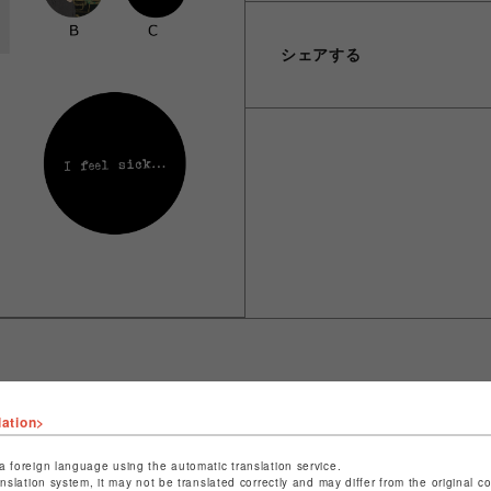
シェアする
ショップ名
PARCO GAMES
lation>
店舗名
POP-UP SHOP
a foreign language using the automatic translation service.
anslation system, it may not be translated correctly and may differ from the original c