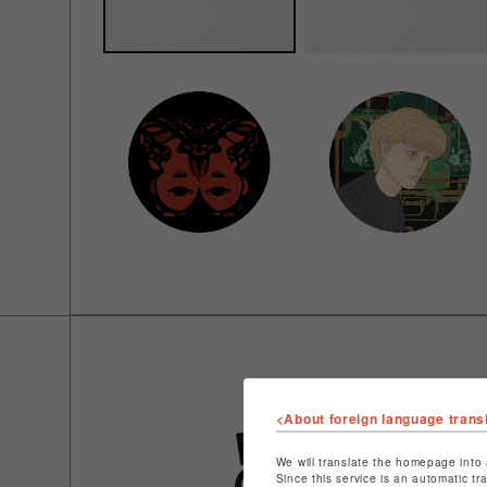
<About foreign language trans
We will translate the homepage into 
Since this service is an automatic tr