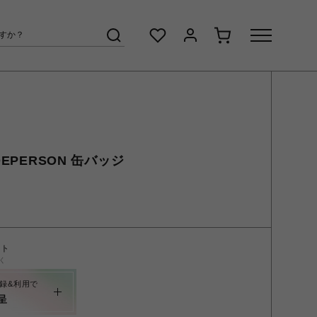
DEPERSON 缶バッジ
ント
く
録&利用で
呈