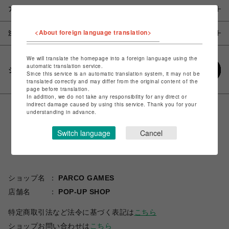
アイテム説明 / 素材
<About foreign language translation>
注意事項
We will translate the homepage into a foreign language using the
automatic translation service.
シェアする
Since this service is an automatic translation system, it may not be
translated correctly and may differ from the original content of the
page before translation.
In addition, we do not take any responsibility for any direct or
indirect damage caused by using this service. Thank you for your
understanding in advance.
Switch language
Cancel
ショップ名
PARCO GAMES
店舗名
POP-UP SHOP
特定商取引法など法令に基づく表記は
こちら
ショップお問い合わせは
こちら