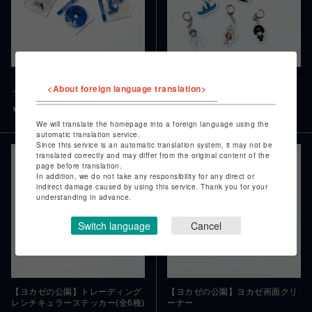
【ヨカゼの公園】CD型ミュージ
【ヨカゼの公園】トレーディング
<About foreign language translation>
ックキーホルダー
キャラクターアクリルキーホルダ
ー(全7種）
￥1,980
￥770
We will translate the homepage into a foreign language using the
automatic translation service.
Since this service is an automatic translation system, it may not be
translated correctly and may differ from the original content of the
page before translation.
In addition, we do not take any responsibility for any direct or
indirect damage caused by using this service. Thank you for your
understanding in advance.
Switch language
Cancel
【ヨカゼの公園】トレーディング
【ヨカゼの公園】ヨカゼ画面クリ
レンチキュラーステッカー(全6種)
ーナー