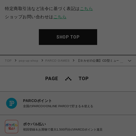
特定商取引法など法令に基づく表記は
こちら
ショップお問い合わせは
こちら
SHOP TOP
TOP
pop-up-shop
PARCO GAMES
【ヨカゼの公園】CD型ミュージ
…
ックキーホルダー
PARCOポイント
全国のPARCOやONLINE PARCOで貯まる＆使える
ポケパル払い
初回登録＆お買物で最大1,500円分のPARCOポイント進呈