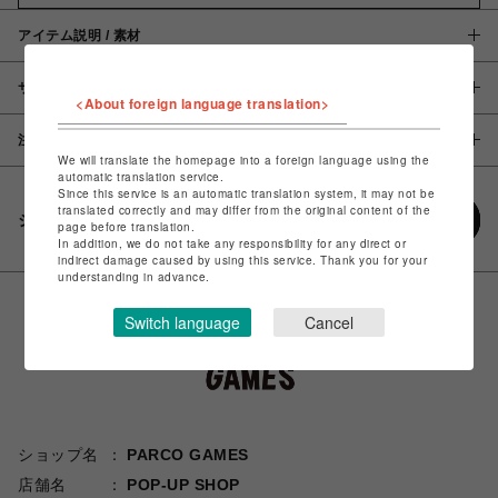
アイテム説明 / 素材
サイズ
<About foreign language translation>
注意事項
We will translate the homepage into a foreign language using the
automatic translation service.
Since this service is an automatic translation system, it may not be
translated correctly and may differ from the original content of the
シェアする
page before translation.
In addition, we do not take any responsibility for any direct or
indirect damage caused by using this service. Thank you for your
understanding in advance.
Switch language
Cancel
ショップ名
PARCO GAMES
店舗名
POP-UP SHOP