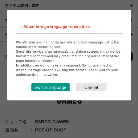
アイテム説明 / 素材
サイズ
<About foreign language translation>
注意事項
We will translate the homepage into a foreign language using the
automatic translation service.
Since this service is an automatic translation system, it may not be
translated correctly and may differ from the original content of the
シェアする
page before translation.
In addition, we do not take any responsibility for any direct or
indirect damage caused by using this service. Thank you for your
understanding in advance.
Switch language
Cancel
ショップ名
PARCO GAMES
店舗名
POP-UP SHOP