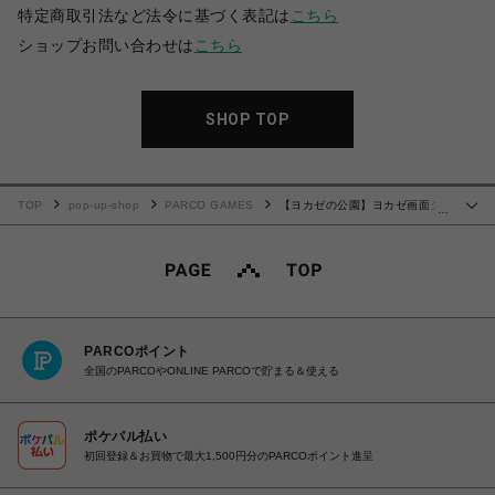
特定商取引法など法令に基づく表記は
こちら
ショップお問い合わせは
こちら
SHOP TOP
TOP
pop-up-shop
PARCO GAMES
【ヨカゼの公園】ヨカゼ画面ク
…
リーナー
PARCOポイント
全国のPARCOやONLINE PARCOで貯まる＆使える
ポケパル払い
初回登録＆お買物で最大1,500円分のPARCOポイント進呈