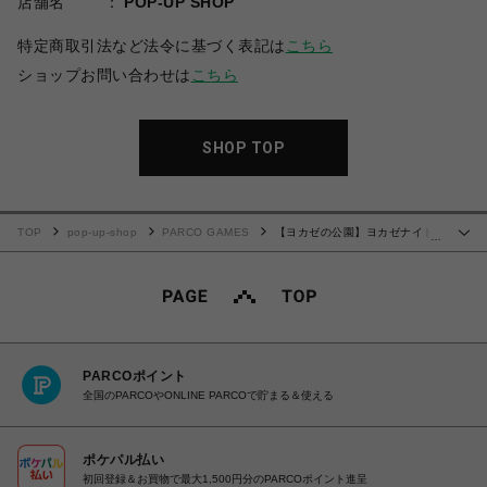
店舗名
POP-UP SHOP
特定商取引法など法令に基づく表記は
こちら
ショップお問い合わせは
こちら
SHOP TOP
TOP
pop-up-shop
PARCO GAMES
【ヨカゼの公園】ヨカゼナイト
…
MVポストカード4種セット
PARCOポイント
全国のPARCOやONLINE PARCOで貯まる＆使える
ポケパル払い
初回登録＆お買物で最大1,500円分のPARCOポイント進呈