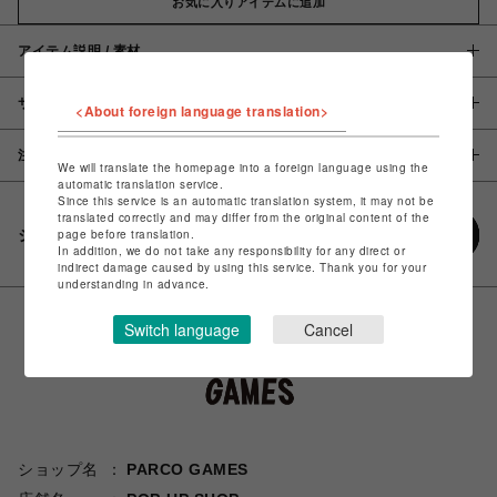
お気に入りアイテムに追加
アイテム説明 / 素材
サイズ
<About foreign language translation>
注意事項
We will translate the homepage into a foreign language using the
automatic translation service.
Since this service is an automatic translation system, it may not be
translated correctly and may differ from the original content of the
シェアする
page before translation.
In addition, we do not take any responsibility for any direct or
indirect damage caused by using this service. Thank you for your
understanding in advance.
Switch language
Cancel
ショップ名
PARCO GAMES