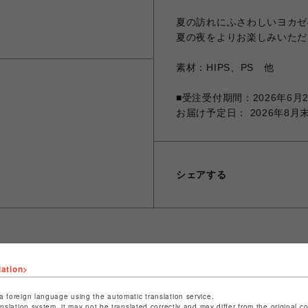
夏の訪れにふさわしいヨカゼ
夏の夜をよりお楽しみいただ
素材：HIPS、PS 他
■受注受付期間：2026年6月25日
お届け予定日： 2026年8
シェアする
lation>
ショップ名
PARCO GAMES
店舗名
POP-UP SHOP
a foreign language using the automatic translation service.
anslation system, it may not be translated correctly and may differ from the original c