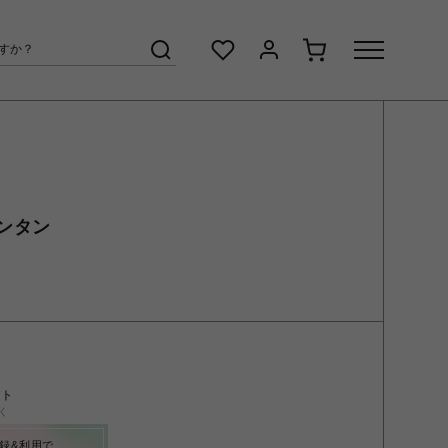
ンタン
ント
く
録&利用で