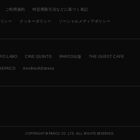
ご利用規約
特定商取引法などに基づく表記
ポリシー
クッキーポリシー
ソーシャルメディアポリシー
RO LABO
CINE QUINTO
PARCO出版
THE GUEST CAFE
DEPACO
AnotherADdress
COPYRIGHT © PARCO CO.,LTD. ALL RIGHTS RESERVED.