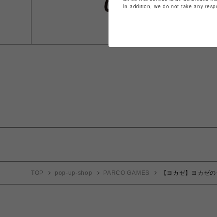
In addition, we do not take any resp
TOP
pop-up-shop
PARCO GAMES
【ヨカゼ】ヨカゼの