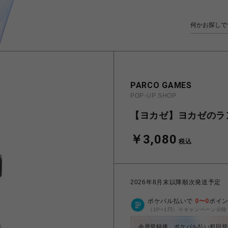
PARCO GAMES
POP-UP SHOP
【ヨカゼ】ヨカゼのラ
￥3,080
税込
2026年8月末以降順次発送予定
ポケパル払いで
0
〜
0
ポイ
（1P=1円）※キャンペーン分除
会員登録後、ポケパル払い初回登