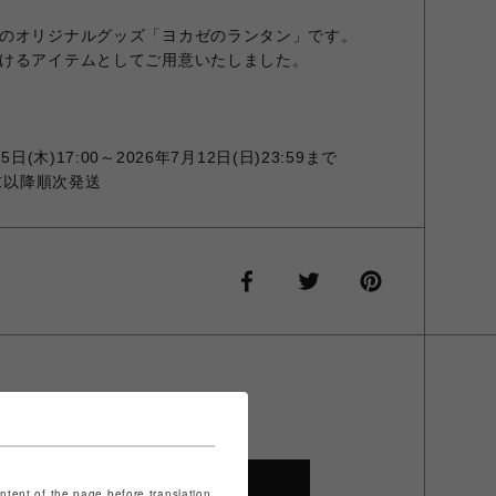
のオリジナルグッズ「ヨカゼのランタン」です。
けるアイテムとしてご用意いたしました。
(木)17:00～2026年7月12日(日)23:59まで
月末以降順次発送
SHOP TOP
ontent of the page before translation.