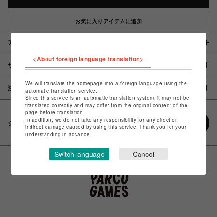
お気に入りアイテムに追加
アイテム説明 / 素材
<About foreign language translation>
サイズ
We will translate the homepage into a foreign language using the
注意事項
automatic translation service.
Since this service is an automatic translation system, it may not be
translated correctly and may differ from the original content of the
page before translation.
In addition, we do not take any responsibility for any direct or
シェアする
indirect damage caused by using this service. Thank you for your
understanding in advance.
Switch language
Cancel