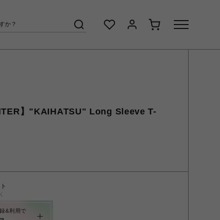
ER】"KAIHATSU" Long Sleeve T-
ント
く
録&利用で