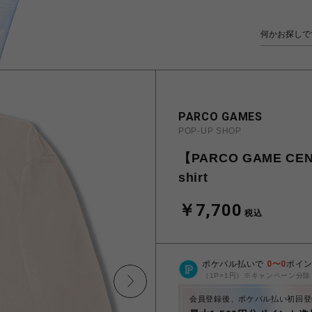
PARCO GAMES
POP-UP SHOP
【PARCO GAME CENT
shirt
￥7,700
税込
ポケパル払いで
0
〜
0
ポイ
（1P=1円）※キャンペーン分除
会員登録後、ポケパル払い初回登