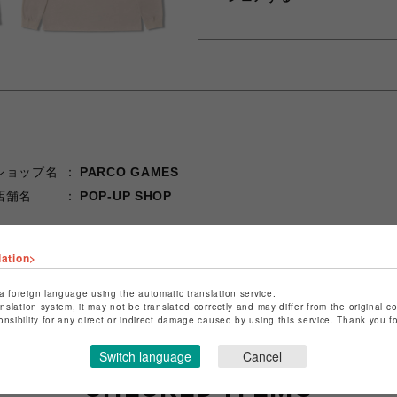
ショップ名
PARCO GAMES
店舗名
POP-UP SHOP
特定商取引法など法令に基づく表記は
こちら
ショップお問い合わせは
こちら
lation>
a foreign language using the automatic translation service.
anslation system, it may not be translated correctly and may differ from the original c
onsibility for any direct or indirect damage caused by using this service. Thank you 
Switch language
Cancel
CHECKED ITEMS