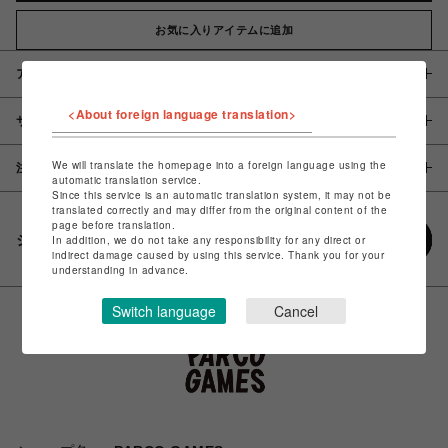
お気に入りアイテムに追加
アイテム説明 / 素材
<About foreign language translation>
サイズ
We will translate the homepage into a foreign language using the
注意事項
automatic translation service.
Since this service is an automatic translation system, it may not be
translated correctly and may differ from the original content of the
page before translation.
シェアする
In addition, we do not take any responsibility for any direct or
indirect damage caused by using this service. Thank you for your
understanding in advance.
Switch language
Cancel