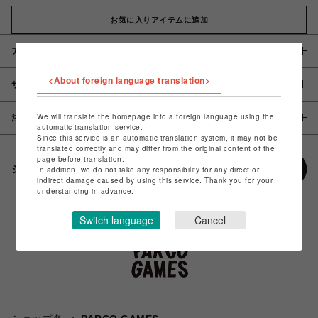
お気に入りアイテムに追加
アイテム説明 / 素材
<About foreign language translation>
サイズ
We will translate the homepage into a foreign language using the
注意事項
automatic translation service.
Since this service is an automatic translation system, it may not be
translated correctly and may differ from the original content of the
page before translation.
シェアする
In addition, we do not take any responsibility for any direct or
indirect damage caused by using this service. Thank you for your
understanding in advance.
Switch language
Cancel