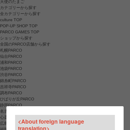
天使のたまご
カテゴリーから探す
全カテゴリーから探す
culture TOP
POP-UP SHOP TOP
PARCO GAMES TOP
ショップから探す
全国のPARCO店舗から探す
札幌PARCO
仙台PARCO
浦和PARCO
池袋PARCO
渋谷PARCO
錦糸町PARCO
吉祥寺PARCO
調布PARCO
ひばりが丘PARCO
静岡PARCO
名古屋PARCO
心斎橋PARCO
<About foreign language
広島PARCO
translation>
福岡PARCO