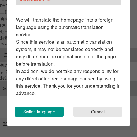
PARCO_ya
上野
新着アイテムから探す
We will translate the homepage into a foreign
PARCO限定アイテムから探す
language using the automatic translation
セールアイテムから探す
service.
お気に入りから探す
Since this service is an automatic translation
キャンペーン/クーポン対象から探す
system, it may not be translated correctly and
ご利用案内
may differ from the original content of the page
before translation.
初めてのお客様へ
In addition, we do not take any responsibility for
よくあるご質問 / お問い合わせ
any direct or indirect damage caused by using
お知らせ
this service. Thank you for your understanding in
SNSアカウント
advance.
Switch language
Cancel
TOP
ブランドリスト
MSPCプロダクト ソート