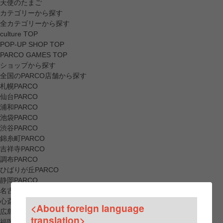
天使のたまご
カテゴリーから探す
全カテゴリーから探す
culture TOP
POP-UP SHOP TOP
PARCO GAMES TOP
ショップから探す
全国のPARCO店舗から探す
札幌PARCO
仙台PARCO
浦和PARCO
池袋PARCO
渋谷PARCO
錦糸町PARCO
吉祥寺PARCO
調布PARCO
ひばりが丘PARCO
静岡PARCO
名古屋PARCO
心斎橋PARCO
<About foreign language
広島PARCO
translation>
福岡PARCO