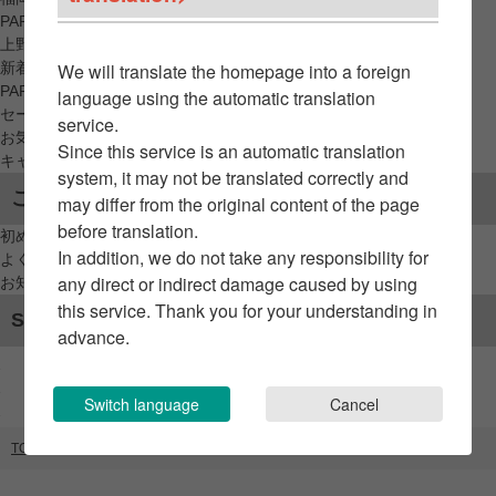
PARCO_ya
上野
新着アイテムから探す
We will translate the homepage into a foreign
PARCO限定アイテムから探す
language using the automatic translation
セールアイテムから探す
service.
お気に入りから探す
Since this service is an automatic translation
キャンペーン/クーポン対象から探す
system, it may not be translated correctly and
ご利用案内
may differ from the original content of the page
before translation.
初めてのお客様へ
In addition, we do not take any responsibility for
よくあるご質問 / お問い合わせ
any direct or indirect damage caused by using
お知らせ
this service. Thank you for your understanding in
SNSアカウント
advance.
Switch language
Cancel
TOP
ブランドリスト
8th SEA OYSTER bar